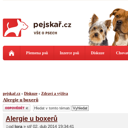
Plemena psů
Inzerce psů
Diskuze
Chovat
pejskař.cz
‹
Diskuze
‹
Zdraví a výživa
Alergie u boxerů
Odeslat odpověď
Alergie u boxerů
od
lora
» stř 02. dub 2014 19:34:41