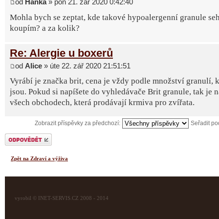
od
Hanka
» pon 21. zář 2020 0:42:40
Mohla bych se zeptat, kde takové hypoalergenní granule seh
koupím? a za kolik?
Re: Alergie u boxerů
od
Alice
» úte 22. zář 2020 21:51:51
Vyrábí je značka brit, cena je vždy podle množství granulí, k
jsou. Pokud si napíšete do vyhledávače Brit granule, tak je 
všech obchodech, která prodávají krmiva pro zvířata.
Zobrazit příspěvky za předchozí:
Seřadit p
Odeslat odpověď
Zpět na Zdraví a výživa
vyrobil © INET-SERVIS.CZ 2008 - 2014