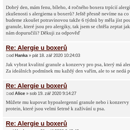
Dobrý den, mám fenu, bíleho, 4 ročného boxera trpícií alerg
zkušenosti s alergiema u boxerů? Ještě přesně nevíme na co 
budeme zkoušet potravinovou takže 6 týdnů by měla jíst po
granule, které jsou pro alergiky, tak jsem se chtěla zeptat ja
nám dopuručili? Děkuji za odpověď
Re: Alergie u boxerů
od
Hanka
» pát 18. zář 2020 10:24:03
Jak vybrat kvalitní granule a konzervy pro psa, který má ale
Za ideálních podmínek mu každý den vařím, ale to se nedá poř
Re: Alergie u boxerů
od
Alice
» sob 19. zář 2020 9:14:27
Můžete mu kupovat hypoalergenní granule nebo i konzervy 
protein, které jsou velmi šetrné k zažívání u psa.
Re: Alergie u boxerů