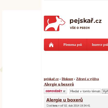
Plemena psů
Inzerce ps
pejskař.cz
‹
Diskuze
‹
Zdraví a výživa
Alergie u boxerů
Odeslat odpověď
Alergie u boxerů
od
lora
» stř 02. dub 2014 19:34:41