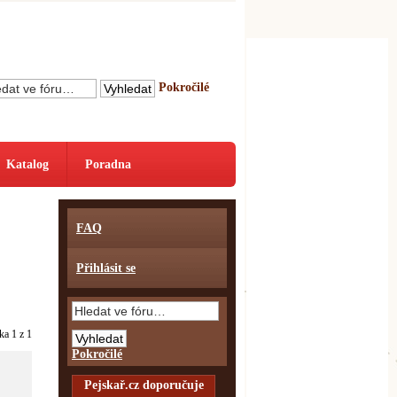
Pokročilé
Katalog
Poradna
FAQ
Přihlásit se
nka
1
z
1
Pokročilé
Pejskař.cz doporučuje