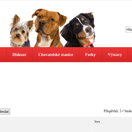
ů
Diskuze
Chovatelské stanice
Fotky
Výstavy
Příspěvků: 5 • Strá
lora