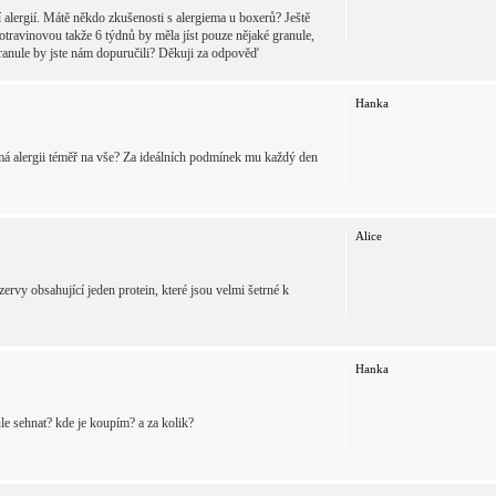
 alergií. Mátě někdo zkušenosti s alergiema u boxerů? Ještě
travinovou takže 6 týdnů by měla jíst pouze nějaké granule,
é granule by jste nám dopuručili? Děkuji za odpověď
Hanka
 má alergii téměř na vše? Za ideálních podmínek mu každý den
Alice
rvy obsahující jeden protein, které jsou velmi šetrné k
Hanka
le sehnat? kde je koupím? a za kolik?