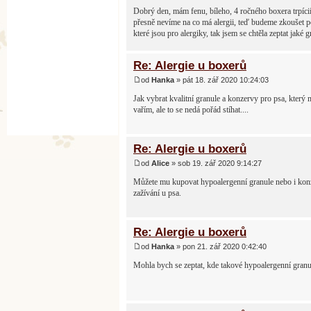
Dobrý den, mám fenu, bíleho, 4 ročného boxera trpícií
přesně nevíme na co má alergii, teď budeme zkoušet po
které jsou pro alergiky, tak jsem se chtěla zeptat jak
Re: Alergie u boxerů
od
Hanka
» pát 18. zář 2020 10:24:03
Jak vybrat kvalitní granule a konzervy pro psa, který
vařím, ale to se nedá pořád stíhat....
Re: Alergie u boxerů
od
Alice
» sob 19. zář 2020 9:14:27
Můžete mu kupovat hypoalergenní granule nebo i konze
zažívání u psa.
Re: Alergie u boxerů
od
Hanka
» pon 21. zář 2020 0:42:40
Mohla bych se zeptat, kde takové hypoalergenní granu