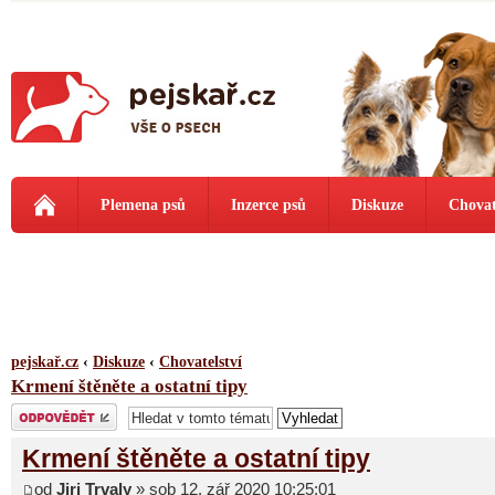
Plemena psů
Inzerce psů
Diskuze
Chovat
pejskař.cz
‹
Diskuze
‹
Chovatelství
Krmení štěněte a ostatní tipy
Odeslat odpověď
Krmení štěněte a ostatní tipy
od
Jiri Trvaly
» sob 12. zář 2020 10:25:01