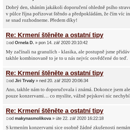
Dobrý den, sháním jakákoli doporučení ohledně psího strav
v půlce října pořizovat štěndo a předpokládám, že čím víc in
se snad rozhodneme. Předem díky!
Re: Krmení štěněte a ostatní tipy
od
Ornela D.
» pon 14. zář 2020 20:10:42
My začínali na granulích - klasika, ale postupně jsme přidáv
takhle kombinovaně to je to u nás nejvíc osvědčené do teď.
Re: Krmení štěněte a ostatní tipy
od
Jiri Trvaly
» ned 20. zář 2020 20:06:34
Ano, takhle nám to doporučovala i známá. Dokonce jsem ale 
pouze konzervami… co myslíte, vážně pejskovi nic nechybí
Re: Krmení štěněte a ostatní tipy
od
makynasmolikova
» úte 22. zář 2020 16:22:18
S krmením konzervami sice osobně žádné zkušenosti nemá