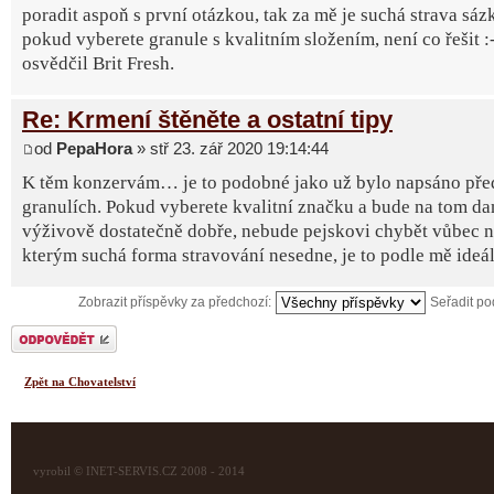
poradit aspoň s první otázkou, tak za mě je suchá strava sázk
pokud vyberete granule s kvalitním složením, není co řešit :-
osvědčil Brit Fresh.
Re: Krmení štěněte a ostatní tipy
od
PepaHora
» stř 23. zář 2020 19:14:44
K těm konzervám… je to podobné jako už bylo napsáno př
granulích. Pokud vyberete kvalitní značku a bude na tom d
výživově dostatečně dobře, nebude pejskovi chybět vůbec ni
kterým suchá forma stravování nesedne, je to podle mě ideál
Zobrazit příspěvky za předchozí:
Seřadit p
Odeslat odpověď
Zpět na Chovatelství
vyrobil © INET-SERVIS.CZ 2008 - 2014