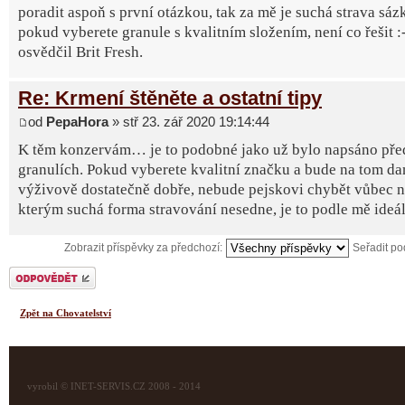
poradit aspoň s první otázkou, tak za mě je suchá strava sázk
pokud vyberete granule s kvalitním složením, není co řešit :-
osvědčil Brit Fresh.
Re: Krmení štěněte a ostatní tipy
od
PepaHora
» stř 23. zář 2020 19:14:44
K těm konzervám… je to podobné jako už bylo napsáno př
granulích. Pokud vyberete kvalitní značku a bude na tom d
výživově dostatečně dobře, nebude pejskovi chybět vůbec ni
kterým suchá forma stravování nesedne, je to podle mě ideál
Zobrazit příspěvky za předchozí:
Seřadit p
Odeslat odpověď
Zpět na Chovatelství
vyrobil © INET-SERVIS.CZ 2008 - 2014