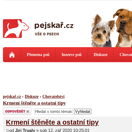
Plemena psů
Inzerce psů
Diskuze
Chovat
pejskař.cz
‹
Diskuze
‹
Chovatelství
Krmení štěněte a ostatní tipy
Odeslat odpověď
Krmení štěněte a ostatní tipy
od
Jiri Trvaly
» sob 12. zář 2020 10:25:01