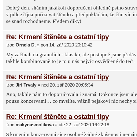
Dobrý den, sháním jakákoli doporučení ohledně psího strav
v půlce října pořizovat štěndo a předpokládám, že čím víc in
se snad rozhodneme. Předem díky!
Re: Krmení štěněte a ostatní tipy
od
Ornela D.
» pon 14. zář 2020 20:10:42
My začínali na granulích - klasika, ale postupně jsme přidáv
takhle kombinovaně to je to u nás nejvíc osvědčené do teď.
Re: Krmení štěněte a ostatní tipy
od
Jiri Trvaly
» ned 20. zář 2020 20:06:34
Ano, takhle nám to doporučovala i známá. Dokonce jsem ale 
pouze konzervami… co myslíte, vážně pejskovi nic nechybí
Re: Krmení štěněte a ostatní tipy
od
makynasmolikova
» úte 22. zář 2020 16:22:18
S krmením konzervami sice osobně žádné zkušenosti nemá