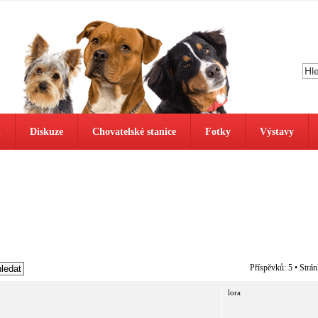
ů
Diskuze
Chovatelské stanice
Fotky
Výstavy
Příspěvků: 5 • Strá
lora