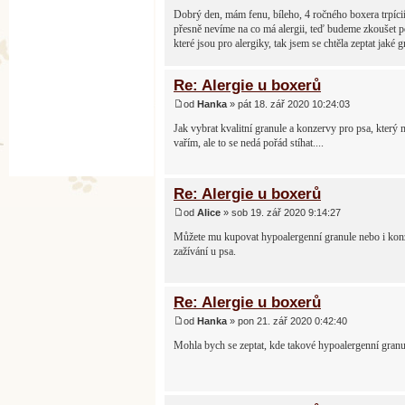
Dobrý den, mám fenu, bíleho, 4 ročného boxera trpícií
přesně nevíme na co má alergii, teď budeme zkoušet po
které jsou pro alergiky, tak jsem se chtěla zeptat jak
Re: Alergie u boxerů
od
Hanka
» pát 18. zář 2020 10:24:03
Jak vybrat kvalitní granule a konzervy pro psa, který
vařím, ale to se nedá pořád stíhat....
Re: Alergie u boxerů
od
Alice
» sob 19. zář 2020 9:14:27
Můžete mu kupovat hypoalergenní granule nebo i konze
zažívání u psa.
Re: Alergie u boxerů
od
Hanka
» pon 21. zář 2020 0:42:40
Mohla bych se zeptat, kde takové hypoalergenní granu