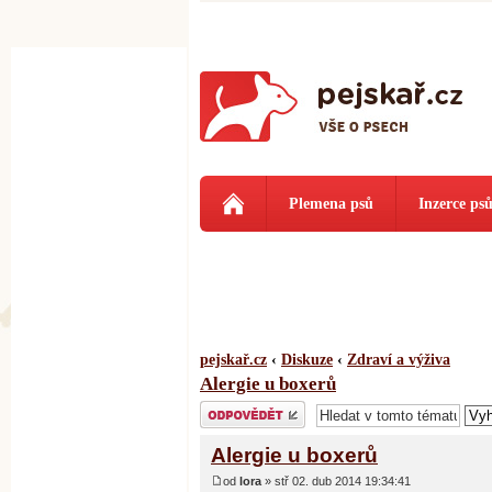
Plemena psů
Inzerce ps
pejskař.cz
‹
Diskuze
‹
Zdraví a výživa
Alergie u boxerů
Odeslat odpověď
Alergie u boxerů
od
lora
» stř 02. dub 2014 19:34:41