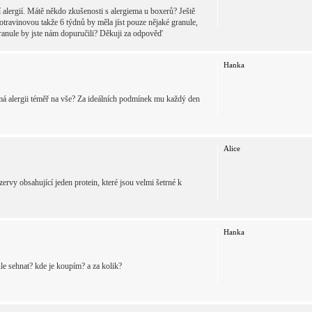
 alergií. Mátě někdo zkušenosti s alergiema u boxerů? Ještě
travinovou takže 6 týdnů by měla jíst pouze nějaké granule,
é granule by jste nám dopuručili? Děkuji za odpověď
Hanka
 má alergii téměř na vše? Za ideálních podmínek mu každý den
Alice
rvy obsahující jeden protein, které jsou velmi šetrné k
Hanka
le sehnat? kde je koupím? a za kolik?