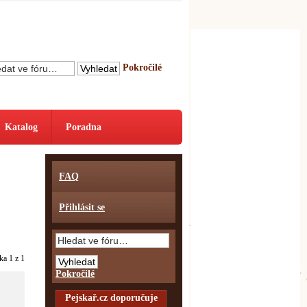
Pokročilé
Katalog
Poradna
FAQ
Přihlásit se
nka
1
z
1
Pokročilé
Pejskař.cz doporučuje