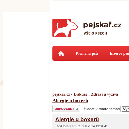
Plemena psů
Inzerce ps
pejskař.cz
‹
Diskuze
‹
Zdraví a výživa
Alergie u boxerů
Odeslat odpověď
Alergie u boxerů
od
lora
» stř 02. dub 2014 19:34:41