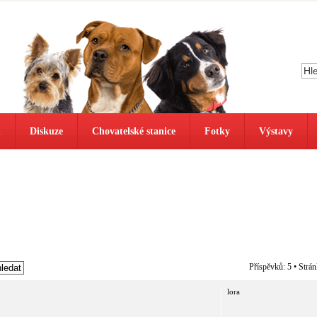
ů
Diskuze
Chovatelské stanice
Fotky
Výstavy
Příspěvků: 5 • Strá
lora