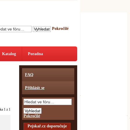
Pokročilé
Katalog
Poradna
FAQ
Přihlásit se
nka
1
z
1
Pokročilé
Pejskař.cz doporučuje