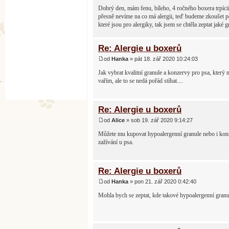
Dobrý den, mám fenu, bíleho, 4 ročného boxera trpícií
přesně nevíme na co má alergii, teď budeme zkoušet po
které jsou pro alergiky, tak jsem se chtěla zeptat jak
Re: Alergie u boxerů
od
Hanka
» pát 18. zář 2020 10:24:03
Jak vybrat kvalitní granule a konzervy pro psa, který
vařím, ale to se nedá pořád stíhat....
Re: Alergie u boxerů
od
Alice
» sob 19. zář 2020 9:14:27
Můžete mu kupovat hypoalergenní granule nebo i konze
zažívání u psa.
Re: Alergie u boxerů
od
Hanka
» pon 21. zář 2020 0:42:40
Mohla bych se zeptat, kde takové hypoalergenní granu