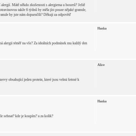
 alergií. Mátě někdo zkušenosti s alergiema u boxerů? Ještě
travinovou takže 6 týdnů by měla jíst pouze nějaké granule,
é granule by jste nám dopuručili? Děkuji za odpověď
Hanka
 má alergii téměř na vše? Za ideálních podmínek mu každý den
Alice
rvy obsahující jeden protein, které jsou velmi šetrné k
Hanka
le sehnat? kde je koupím? a za kolik?