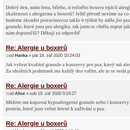
Dobrý den, mám fenu, bíleho, 4 ročného boxera trpícií alerg
zkušenosti s alergiema u boxerů? Ještě přesně nevíme na co 
budeme zkoušet potravinovou takže 6 týdnů by měla jíst po
granule, které jsou pro alergiky, tak jsem se chtěla zeptat ja
nám dopuručili? Děkuji za odpověď
Re: Alergie u boxerů
od
Hanka
» pát 18. zář 2020 10:24:03
Jak vybrat kvalitní granule a konzervy pro psa, který má ale
Za ideálních podmínek mu každý den vařím, ale to se nedá poř
Re: Alergie u boxerů
od
Alice
» sob 19. zář 2020 9:14:27
Můžete mu kupovat hypoalergenní granule nebo i konzervy 
protein, které jsou velmi šetrné k zažívání u psa.
Re: Alergie u boxerů