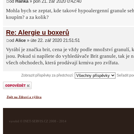
od
Hanka
» pon 21. zář 2020 0:42:40
Mohla bych se zeptat, kde takové hypoalergenní granule seh
koupím? a za kolik?
Re: Alergie u boxerů
od
Alice
» úte 22. zář 2020 21:51:51
Vyrábí je značka brit, cena je vždy podle množství granulí, k
jsou. Pokud si napíšete do vyhledávače Brit granule, tak je 
všech obchodech, která prodávají krmiva pro zvířata.
Zobrazit příspěvky za předchozí:
Seřadit p
Odeslat odpověď
Zpět na Zdraví a výživa
vyrobil © INET-SERVIS.CZ 2008 - 2014