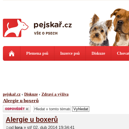
Plemena psů
Inzerce psů
Diskuze
Chovat
pejskař.cz
‹
Diskuze
‹
Zdraví a výživa
Alergie u boxerů
Odeslat odpověď
Alergie u boxerů
od
lora
» stř 02. dub 2014 19:34:41