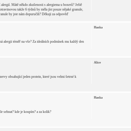
 alergií. Mátě někdo zkušenosti s alergiema u boxerů? Ještě
travinovou takže 6 týdnů by měla jíst pouze nějaké granule,
é granule by jste nám dopuručili? Děkuji za odpověď
Hanka
 má alergii téměř na vše? Za ideálních podmínek mu každý den
Alice
rvy obsahující jeden protein, které jsou velmi šetrné k
Hanka
le sehnat? kde je koupím? a za kolik?