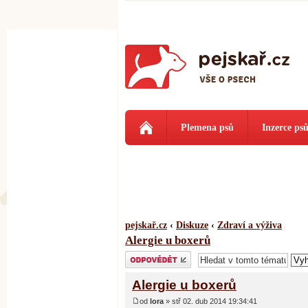
Plemena psů
Inzerce ps
pejskař.cz
‹
Diskuze
‹
Zdraví a výživa
Alergie u boxerů
Odeslat odpověď
Alergie u boxerů
od
lora
» stř 02. dub 2014 19:34:41