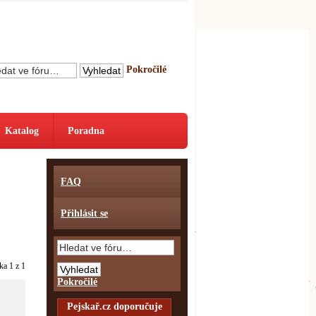
Pokročilé
Katalog
Poradna
FAQ
Přihlásit se
nka
1
z
1
Pokročilé
Pejskař.cz doporučuje