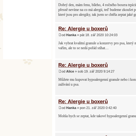
Dobrý den, mám fenu, bíleho, 4 ročného boxera trpícií
přesně nevíme na co má alergii, teď budeme zkoušet po
které jsou pro alergiky, tak jsem se chtěla zeptat jak
Re: Alergie u boxerů
od
Hanka
» pát 18. zář 2020 10:24:03
Jak vybrat kvalitní granule a konzervy pro psa, který
vařím, ale to se nedá pořád stíhat....
Re: Alergie u boxerů
od
Alice
» sob 19. zář 2020 9:14:27
Můžete mu kupovat hypoalergenní granule nebo i konze
zažívání u psa.
Re: Alergie u boxerů
od
Hanka
» pon 21. zář 2020 0:42:40
Mohla bych se zeptat, kde takové hypoalergenní granu