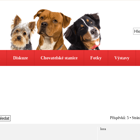
ů
Diskuze
Chovatelské stanice
Fotky
Výstavy
Příspěvků: 5 • Strá
lora