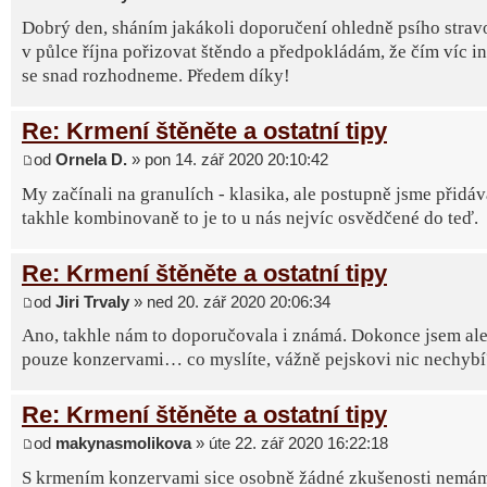
Dobrý den, sháním jakákoli doporučení ohledně psího strav
v půlce října pořizovat štěndo a předpokládám, že čím víc in
se snad rozhodneme. Předem díky!
Re: Krmení štěněte a ostatní tipy
od
Ornela D.
» pon 14. zář 2020 20:10:42
My začínali na granulích - klasika, ale postupně jsme přidáv
takhle kombinovaně to je to u nás nejvíc osvědčené do teď.
Re: Krmení štěněte a ostatní tipy
od
Jiri Trvaly
» ned 20. zář 2020 20:06:34
Ano, takhle nám to doporučovala i známá. Dokonce jsem ale 
pouze konzervami… co myslíte, vážně pejskovi nic nechybí
Re: Krmení štěněte a ostatní tipy
od
makynasmolikova
» úte 22. zář 2020 16:22:18
S krmením konzervami sice osobně žádné zkušenosti nemá