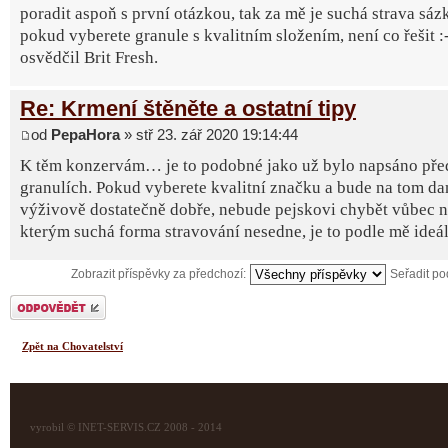
poradit aspoň s první otázkou, tak za mě je suchá strava sázk
pokud vyberete granule s kvalitním složením, není co řešit :-
osvědčil Brit Fresh.
Re: Krmení štěněte a ostatní tipy
od
PepaHora
» stř 23. zář 2020 19:14:44
K těm konzervám… je to podobné jako už bylo napsáno př
granulích. Pokud vyberete kvalitní značku a bude na tom d
výživově dostatečně dobře, nebude pejskovi chybět vůbec ni
kterým suchá forma stravování nesedne, je to podle mě ideál
Zobrazit příspěvky za předchozí:
Seřadit p
Odeslat odpověď
Zpět na Chovatelství
vyrobil © INET-SERVIS.CZ 2008 - 2014