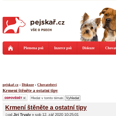
Plemena psů
Inzerce psů
Diskuze
Chovat
pejskař.cz
‹
Diskuze
‹
Chovatelství
Krmení štěněte a ostatní tipy
Odeslat odpověď
Krmení štěněte a ostatní tipy
od
Jiri Trvaly
» sob 12. zář 2020 10:25:01