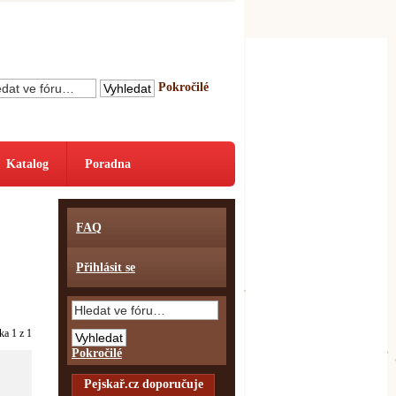
Pokročilé
Katalog
Poradna
FAQ
Přihlásit se
nka
1
z
1
Pokročilé
Pejskař.cz doporučuje