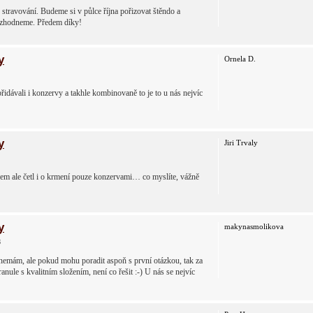
stravování. Budeme si v půlce října pořizovat štěndo a
rozhodneme. Předem díky!
y
Ornela D.
přidávali i konzervy a takhle kombinovaně to je to u nás nejvíc
y
Jiri Trvaly
em ale četl i o krmení pouze konzervami… co myslíte, vážně
y
makynasmolikova
8
emám, ale pokud mohu poradit aspoň s první otázkou, tak za
anule s kvalitním složením, není co řešit :-) U nás se nejvíc