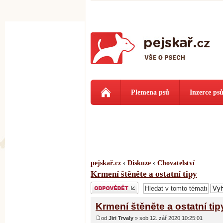
Plemena psů
Inzerce ps
pejskař.cz
‹
Diskuze
‹
Chovatelství
Krmení štěněte a ostatní tipy
Odeslat odpověď
Krmení štěněte a ostatní tip
od
Jiri Trvaly
» sob 12. zář 2020 10:25:01