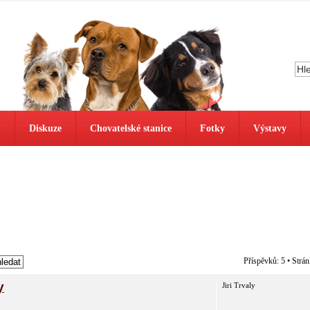
ů
Diskuze
Chovatelské stanice
Fotky
Výstavy
Příspěvků: 5 • Strá
y
Jiri Trvaly