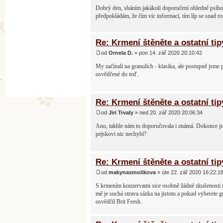
Dobrý den, sháním jakákoli doporučení ohledně psího 
předpokládám, že čím víc informací, tím líp se snad 
Re: Krmení štěněte a ostatní tip
od
Ornela D.
» pon 14. zář 2020 20:10:42
My začínali na granulích - klasika, ale postupně jsme 
osvědčené do teď.
Re: Krmení štěněte a ostatní tip
od
Jiri Trvaly
» ned 20. zář 2020 20:06:34
Ano, takhle nám to doporučovala i známá. Dokonce js
pejskovi nic nechybí?
Re: Krmení štěněte a ostatní tip
od
makynasmolikova
» úte 22. zář 2020 16:22:1
S krmením konzervami sice osobně žádné zkušenosti n
mě je suchá strava sázka na jistotu a pokud vyberete gr
osvědčil Brit Fresh.