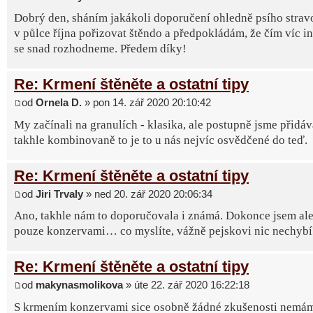
Dobrý den, sháním jakákoli doporučení ohledně psího strav
v půlce října pořizovat štěndo a předpokládám, že čím víc in
se snad rozhodneme. Předem díky!
Re: Krmení štěněte a ostatní tipy
od
Ornela D.
» pon 14. zář 2020 20:10:42
My začínali na granulích - klasika, ale postupně jsme přidáv
takhle kombinovaně to je to u nás nejvíc osvědčené do teď.
Re: Krmení štěněte a ostatní tipy
od
Jiri Trvaly
» ned 20. zář 2020 20:06:34
Ano, takhle nám to doporučovala i známá. Dokonce jsem ale 
pouze konzervami… co myslíte, vážně pejskovi nic nechybí
Re: Krmení štěněte a ostatní tipy
od
makynasmolikova
» úte 22. zář 2020 16:22:18
S krmením konzervami sice osobně žádné zkušenosti nemá