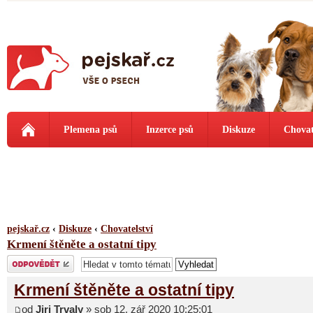
Plemena psů
Inzerce psů
Diskuze
Chovat
pejskař.cz
‹
Diskuze
‹
Chovatelství
Krmení štěněte a ostatní tipy
Odeslat odpověď
Krmení štěněte a ostatní tipy
od
Jiri Trvaly
» sob 12. zář 2020 10:25:01