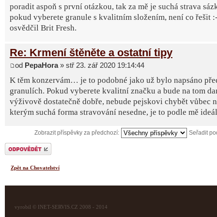
poradit aspoň s první otázkou, tak za mě je suchá strava sázk
pokud vyberete granule s kvalitním složením, není co řešit :-
osvědčil Brit Fresh.
Re: Krmení štěněte a ostatní tipy
od
PepaHora
» stř 23. zář 2020 19:14:44
K těm konzervám… je to podobné jako už bylo napsáno př
granulích. Pokud vyberete kvalitní značku a bude na tom d
výživově dostatečně dobře, nebude pejskovi chybět vůbec ni
kterým suchá forma stravování nesedne, je to podle mě ideál
Zobrazit příspěvky za předchozí:
Seřadit p
Odeslat odpověď
Zpět na Chovatelství
vyrobil © INET-SERVIS.CZ 2008 - 2014