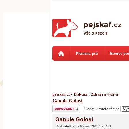
Plemena psů
Inzerce ps
pejskař.cz
‹
Diskuze
‹
Zdraví a výživa
Ganule Golosi
Odeslat odpověď
Ganule Golosi
od
rotvik
» čtv 05. úno 2015 15:57:51