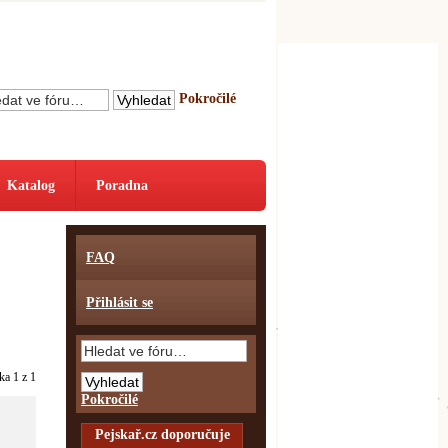
Pokročilé
Katalog
Poradna
FAQ
Přihlásit se
nka
1
z
1
Pokročilé
Pejskař.cz doporučuje