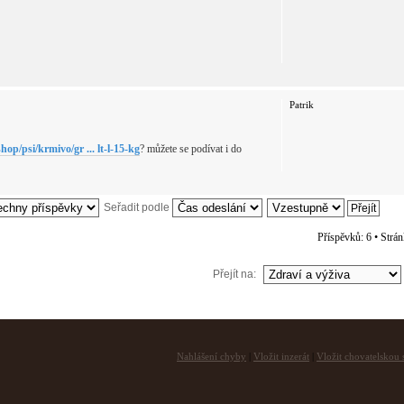
Patrik
shop/psi/krmivo/gr ... lt-l-15-kg
? můžete se podívat i do
Seřadit podle
Příspěvků: 6 • Strá
Přejít na:
Nahlášení chyby
|
Vložit inzerát
|
Vložit chovatelskou s