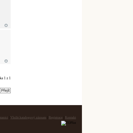
nka
1
z
1
tanici
|
Vložit katalogový záznam
|
Registrace
|
Kontakt