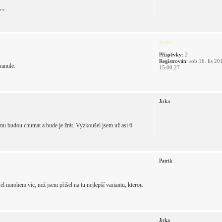
.,
Kuki
Příspěvky:
2
Registrován:
sob 16. lis 20
ranule.
15:00:27
Jirka
mu budou chutnat a bude je žrát. Vyzkoušel jsem už asi 6
Patrik
šel mnohem víc, než jsem přišel na tu nejlepší variantu, kterou
Jirka