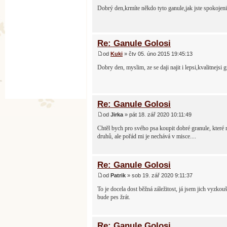
Dobrý den,krmíte někdo tyto ganule,jak jste spokojeni,
Re: Ganule Golosi
od
Kuki
» čtv 05. úno 2015 19:45:13
Dobry den, myslim, ze se daji najit i lepsi,kvalitnejsi g
Re: Ganule Golosi
od
Jirka
» pát 18. zář 2020 10:11:49
Chtěl bych pro svého psa koupit dobré granule, které 
druhů, ale pořád mi je nechává v misce....
Re: Ganule Golosi
od
Patrik
» sob 19. zář 2020 9:11:37
To je docela dost běžná záležitost, já jsem jich vyzkou
bude pes žrát.
Re: Ganule Golosi