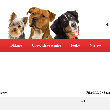
ů
Diskuze
Chovatelské stanice
Fotky
Výstavy
Příspěvků: 6 • Strá
rotvik