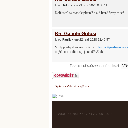
od
Jirka
» pon 21. zář 2020 0:38:11
Kolik teď za granule platíte? a o d které firmy to je?
Re: Ganule Golosi
od
Patrik
» úte 22. zář 2020 21:48:57
Vždy je objednávám z internetu
https://profizoo.cz/e
jiných obchodů, mají je téměř všude.
Zobrazit příspěvky za předchozí:
Odeslat odpověď
Zpět na Zdraví a výživa
vyrobil © INET-SERVIS.CZ 2008 - 2014