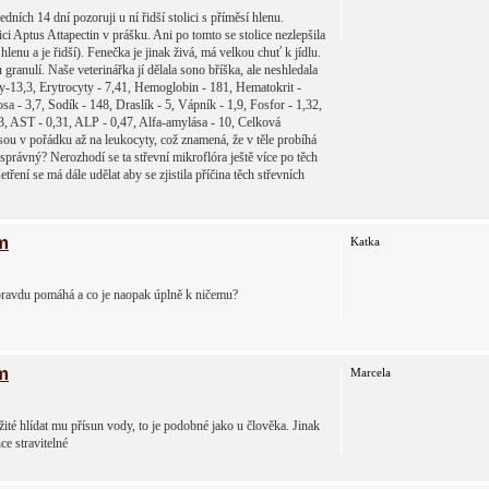
ích 14 dní pozoruji u ní řidší stolici s příměsí hlenu.
ici Aptus Attapectin v prášku. Ani po tomto se stolice nezlepšila
hlenu a je řidší). Fenečka je jinak živá, má velkou chuť k jídlu.
ranulí. Naše veterinářka jí dělala sono bříška, ale neshledala
ty-13,3, Erytrocyty - 7,41, Hemoglobin - 181, Hematokrit -
 - 3,7, Sodík - 148, Draslík - 5, Vápník - 1,9, Fosfor - 1,32,
,43, AST - 0,31, ALP - 0,47, Alfa-amylása - 10, Celková
jsou v pořádku až na leukocyty, což znamená, že v těle probíhá
správný? Nerozhodí se ta střevní mikroflóra ještě více po těch
ení se má dále udělat aby se zjistila příčina těch střevních
m
Katka
pravdu pomáhá a co je naopak úplně k ničemu?
m
Marcela
té hlídat mu přísun vody, to je podobné jako u člověka. Jinak
ce stravitelné