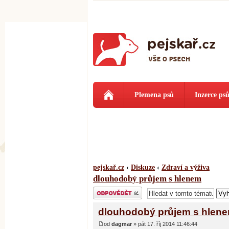
Plemena psů
Inzerce ps
pejskař.cz
‹
Diskuze
‹
Zdraví a výživa
dlouhodobý průjem s hlenem
Odeslat odpověď
dlouhodobý průjem s hlen
od
dagmar
» pát 17. říj 2014 11:46:44