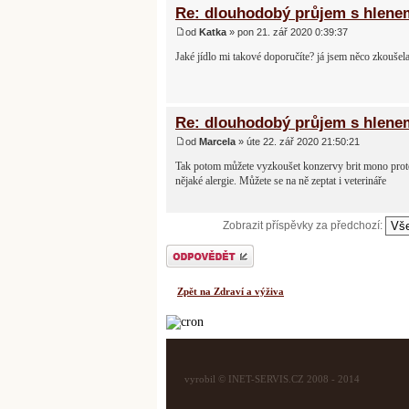
Re: dlouhodobý průjem s hlene
od
Katka
» pon 21. zář 2020 0:39:37
Jaké jídlo mi takové doporučíte? já jsem něco zkoušela
Re: dlouhodobý průjem s hlene
od
Marcela
» úte 22. zář 2020 21:50:21
Tak potom můžete vyzkoušet konzervy brit mono protei
nějaké alergie. Můžete se na ně zeptat i veterináře
Zobrazit příspěvky za předchozí:
Odeslat odpověď
Zpět na Zdraví a výživa
vyrobil © INET-SERVIS.CZ 2008 - 2014