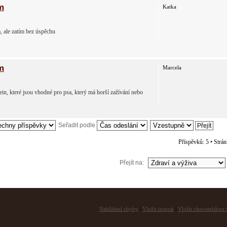
m
Katka
, ale zatím bez úspěchu
m
Marcela
n, které jsou vhodné pro psa, který má horší zažívání nebo
Seřadit podle
Příspěvků: 5 • Strá
Přejít na:
Nahlášení chyby
|
Vložit inzerát
|
Vložit chovatelskou s