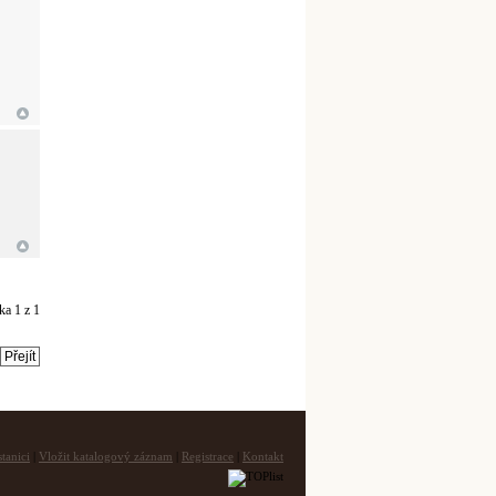
nka
1
z
1
tanici
|
Vložit katalogový záznam
|
Registrace
|
Kontakt