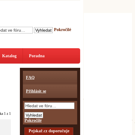
Pokročilé
Katalog
Poradna
FAQ
Přihlásit se
nka
1
z
1
Pokročilé
Pejskař.cz doporučuje