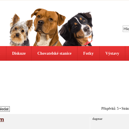
ů
Diskuze
Chovatelské stanice
Fotky
Výstavy
Příspěvků: 5 • Strá
em
dagmar