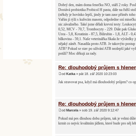
Dobrý den, mám doma fenečku NO, stáří 2 roky. Posledn
Dostává probiotika Probicol H pasta, dále na řidší stol
(někdy je hovínko lepší, jindy je tam zase příměs toho 
Vařím jí rýži s kuřecím masem, odpoledne sní misečku g
nic závažného. Také jsme dělali krevní testy: Leukocy
0,52, MCV - 70,7, Trombocyty - 229. Dále pak Glukosa
Urea - 5,8, Kreatinin - 87,5, Bilirubin - 1,8, ALT - 0
bílkovina - 59,1. Naše veterinářka říkala že výsledky 
nějaký zánět. Nasadila proto ATB. Je takovýto postup 
ATB? Pokud se stav po užívání ATB nezlepší jaké vyšetř
potíží? Moc děkuji za rady.
Re: dlouhodobý průjem s hlene
od
Katka
» pát 18. zář 2020 10:23:03
Jak stravovat psa, když má dlouhodobý průjem? co o
Re: dlouhodobý průjem s hlene
od
Marcela
» sob 19. zář 2020 9:12:47
Pokud má pes dlouhou dobu průjem, tak je velmi důleži
krmit co nejvíc kvalitním jídlem, které bude pro něj leh