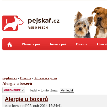
Plemena psů
Inzerce psů
Diskuze
Chovat
pejskař.cz
‹
Diskuze
‹
Zdraví a výživa
Alergie u boxerů
Odeslat odpověď
Alergie u boxerů
od
lora
» stř 02. dub 2014 19:34:41