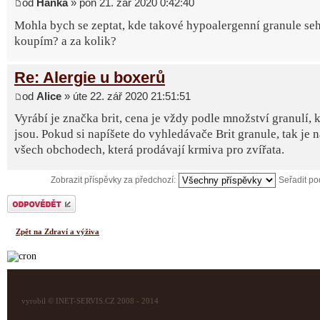
od
Hanka
» pon 21. zář 2020 0:42:40
Mohla bych se zeptat, kde takové hypoalergenní granule seh
koupím? a za kolik?
Re: Alergie u boxerů
od
Alice
» úte 22. zář 2020 21:51:51
Vyrábí je značka brit, cena je vždy podle množství granulí, k
jsou. Pokud si napíšete do vyhledávače Brit granule, tak je 
všech obchodech, která prodávají krmiva pro zvířata.
Zobrazit příspěvky za předchozí:
Seřadit p
Odeslat odpověď
Zpět na Zdraví a výživa
vyrobil © INET-SERVIS.CZ 2008 - 2014