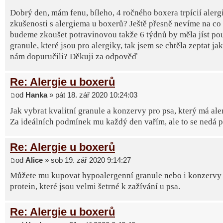
Dobrý den, mám fenu, bíleho, 4 ročného boxera trpícií alerg
zkušenosti s alergiema u boxerů? Ještě přesně nevíme na co 
budeme zkoušet potravinovou takže 6 týdnů by měla jíst po
granule, které jsou pro alergiky, tak jsem se chtěla zeptat ja
nám dopuručili? Děkuji za odpověď
Re: Alergie u boxerů
od
Hanka
» pát 18. zář 2020 10:24:03
Jak vybrat kvalitní granule a konzervy pro psa, který má ale
Za ideálních podmínek mu každý den vařím, ale to se nedá poř
Re: Alergie u boxerů
od
Alice
» sob 19. zář 2020 9:14:27
Můžete mu kupovat hypoalergenní granule nebo i konzervy 
protein, které jsou velmi šetrné k zažívání u psa.
Re: Alergie u boxerů