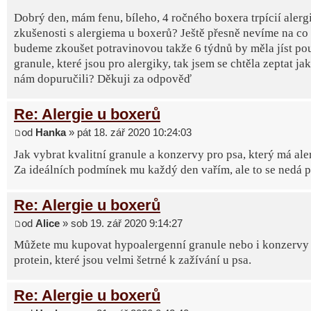
Dobrý den, mám fenu, bíleho, 4 ročného boxera trpícií alerg
zkušenosti s alergiema u boxerů? Ještě přesně nevíme na co 
budeme zkoušet potravinovou takže 6 týdnů by měla jíst po
granule, které jsou pro alergiky, tak jsem se chtěla zeptat ja
nám dopuručili? Děkuji za odpověď
Re: Alergie u boxerů
od
Hanka
» pát 18. zář 2020 10:24:03
Jak vybrat kvalitní granule a konzervy pro psa, který má ale
Za ideálních podmínek mu každý den vařím, ale to se nedá poř
Re: Alergie u boxerů
od
Alice
» sob 19. zář 2020 9:14:27
Můžete mu kupovat hypoalergenní granule nebo i konzervy 
protein, které jsou velmi šetrné k zažívání u psa.
Re: Alergie u boxerů