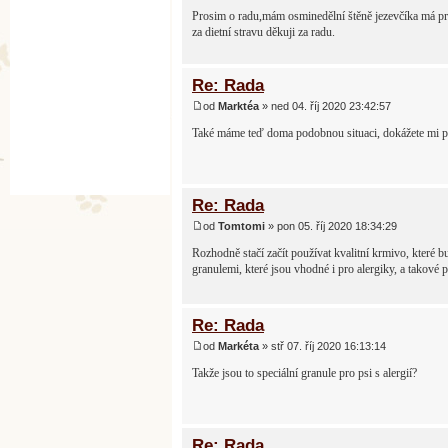
Prosim o radu,mám osminedělní štěně jezevčíka má pr
za dietní stravu děkuji za radu.
Re: Rada
od
Marktéa
» ned 04. říj 2020 23:42:57
Také máme teď doma podobnou situaci, dokážete mi por
Re: Rada
od
Tomtomi
» pon 05. říj 2020 18:34:29
Rozhodně stačí začít používat kvalitní krmivo, které 
granulemi, které jsou vhodné i pro alergiky, a tako
Re: Rada
od
Markéta
» stř 07. říj 2020 16:13:14
Takže jsou to speciální granule pro psi s alergií?
Re: Rada