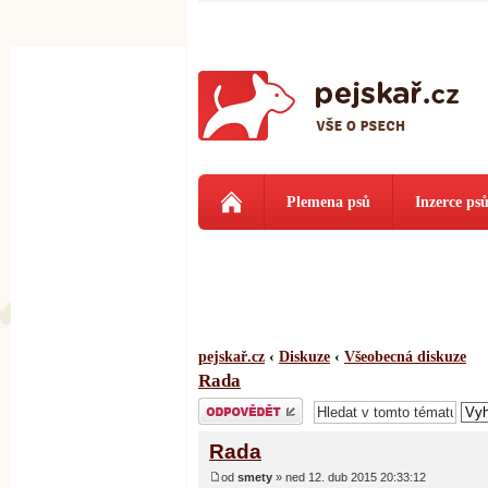
Plemena psů
Inzerce ps
pejskař.cz
‹
Diskuze
‹
Všeobecná diskuze
Rada
Odeslat odpověď
Rada
od
smety
» ned 12. dub 2015 20:33:12