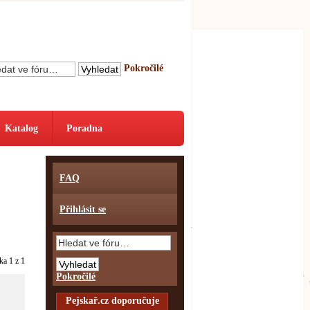
Pokročilé
Katalog
Poradna
FAQ
Přihlásit se
nka
1
z
1
Pokročilé
Pejskař.cz doporučuje