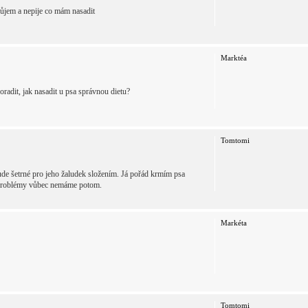
ůjem a nepije co mám nasadit
Marktéa
adit, jak nasadit u psa správnou dietu?
Tomtomi
bude šetrné pro jeho žaludek složením. Já pořád krmím psa
vé problémy vůbec nemáme potom.
Markéta
Tomtomi