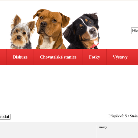
ů
Diskuze
Chovatelské stanice
Fotky
Výstavy
Příspěvků: 5 • Strá
smety