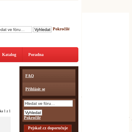
Pokročilé
Katalog
Poradna
FAQ
Přihlásit se
nka
1
z
1
Pokročilé
Pejskař.cz doporučuje