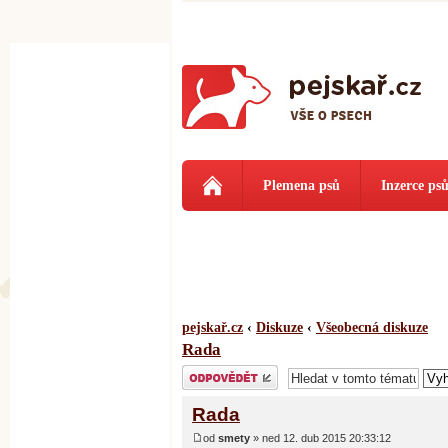
Plemena psů
Inzerce ps
pejskař.cz
‹
Diskuze
‹
Všeobecná diskuze
Rada
Odeslat odpověď
Rada
od
smety
» ned 12. dub 2015 20:33:12