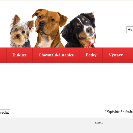
ů
Diskuze
Chovatelské stanice
Fotky
Výstavy
Příspěvků: 5 • Strá
smety