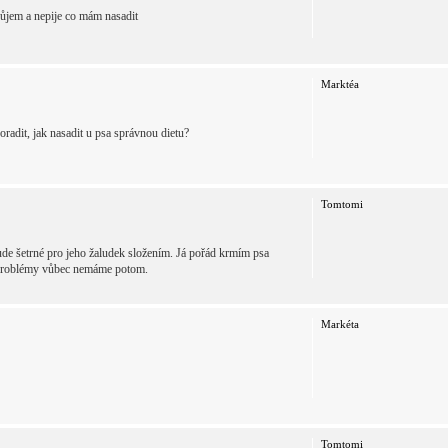
ůjem a nepije co mám nasadit
Marktéa
adit, jak nasadit u psa správnou dietu?
Tomtomi
bude šetrné pro jeho žaludek složením. Já pořád krmím psa
vé problémy vůbec nemáme potom.
Markéta
Tomtomi