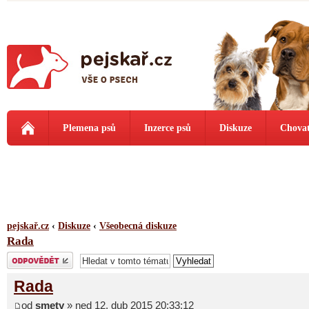
Plemena psů
Inzerce psů
Diskuze
Chovat
pejskař.cz
‹
Diskuze
‹
Všeobecná diskuze
Rada
Odeslat odpověď
Rada
od
smety
» ned 12. dub 2015 20:33:12