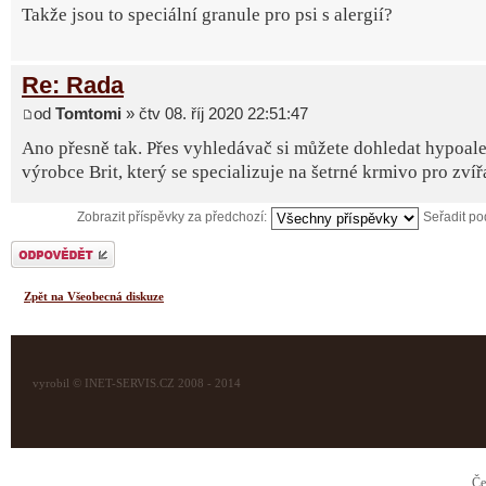
Takže jsou to speciální granule pro psi s alergií?
Re: Rada
od
Tomtomi
» čtv 08. říj 2020 22:51:47
Ano přesně tak. Přes vyhledávač si můžete dohledat hypoale
výrobce Brit, který se specializuje na šetrné krmivo pro zvíř
Zobrazit příspěvky za předchozí:
Seřadit p
Odeslat odpověď
Zpět na Všeobecná diskuze
vyrobil © INET-SERVIS.CZ 2008 - 2014
Če