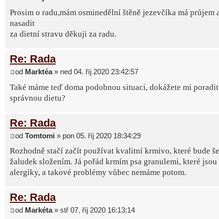
Prosim o radu,mám osminedělní štěně jezevčíka má průjem 
nasadit
za dietní stravu děkuji za radu.
Re: Rada
od
Marktéa
» ned 04. říj 2020 23:42:57
Také máme teď doma podobnou situaci, dokážete mi poradit, 
správnou dietu?
Re: Rada
od
Tomtomi
» pon 05. říj 2020 18:34:29
Rozhodně stačí začít používat kvalitní krmivo, které bude še
žaludek složením. Já pořád krmím psa granulemi, které jsou
alergiky, a takové problémy vůbec nemáme potom.
Re: Rada
od
Markéta
» stř 07. říj 2020 16:13:14