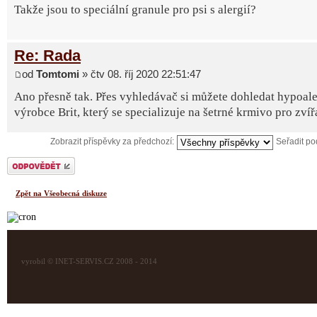
Takže jsou to speciální granule pro psi s alergií?
Re: Rada
od
Tomtomi
» čtv 08. říj 2020 22:51:47
Ano přesně tak. Přes vyhledávač si můžete dohledat hypoale
výrobce Brit, který se specializuje na šetrné krmivo pro zvíř
Zobrazit příspěvky za předchozí:
Seřadit p
Odeslat odpověď
Zpět na Všeobecná diskuze
vyrobil © INET-SERVIS.CZ 2008 - 2014