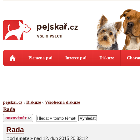
Plemena psů
Inzerce psů
Diskuze
Chovat
pejskař.cz
‹
Diskuze
‹
Všeobecná diskuze
Rada
Odeslat odpověď
Rada
od
smety
» ned 12. dub 2015 20:33:12