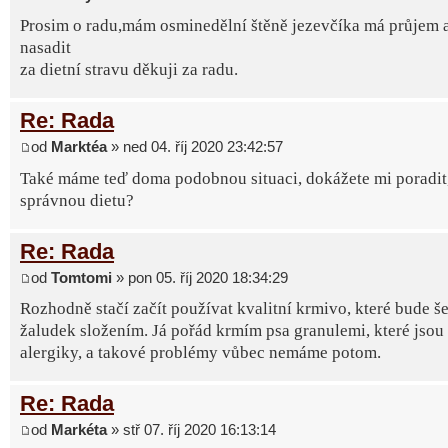
Prosim o radu,mám osminedělní štěně jezevčíka má průjem 
nasadit
za dietní stravu děkuji za radu.
Re: Rada
od
Marktéa
» ned 04. říj 2020 23:42:57
Také máme teď doma podobnou situaci, dokážete mi poradit, 
správnou dietu?
Re: Rada
od
Tomtomi
» pon 05. říj 2020 18:34:29
Rozhodně stačí začít používat kvalitní krmivo, které bude še
žaludek složením. Já pořád krmím psa granulemi, které jsou
alergiky, a takové problémy vůbec nemáme potom.
Re: Rada
od
Markéta
» stř 07. říj 2020 16:13:14