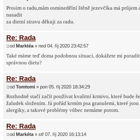
Prosim o radu,mám osminedělní štěně jezevčíka má průjem 
nasadit
za dietní stravu děkuji za radu.
Re: Rada
od
Marktéa
» ned 04. říj 2020 23:42:57
Také máme teď doma podobnou situaci, dokážete mi poradit, 
správnou dietu?
Re: Rada
od
Tomtomi
» pon 05. říj 2020 18:34:29
Rozhodně stačí začít používat kvalitní krmivo, které bude še
žaludek složením. Já pořád krmím psa granulemi, které jsou
alergiky, a takové problémy vůbec nemáme potom.
Re: Rada
od
Markéta
» stř 07. říj 2020 16:13:14