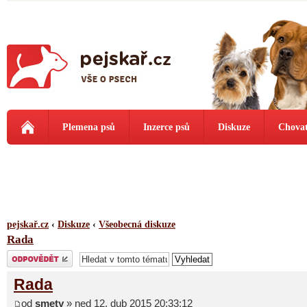
Plemena psů
Inzerce psů
Diskuze
Chovat
pejskař.cz
‹
Diskuze
‹
Všeobecná diskuze
Rada
Odeslat odpověď
Rada
od
smety
» ned 12. dub 2015 20:33:12