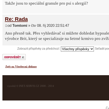
Takže jsou to speciální granule pro psi s alergií?
Re: Rada
od
Tomtomi
» čtv 08. říj 2020 22:51:47
Ano přesně tak. Přes vyhledávač si můžete dohledat hypoale
výrobce Brit, který se specializuje na šetrné krmivo pro zvíř
Zobrazit příspěvky za předchozí:
Seřadit p
Odeslat odpověď
Zpět na Všeobecná diskuze
vyrobil © INET-SERVIS.CZ 2008 - 2014
Če