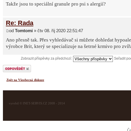
Takže jsou to speciální granule pro psi s alergií?
Re: Rada
od
Tomtomi
» čtv 08. říj 2020 22:51:47
Ano přesně tak. Přes vyhledávač si můžete dohledat hypoale
výrobce Brit, který se specializuje na šetrné krmivo pro zvíř
Zobrazit příspěvky za předchozí:
Seřadit p
Odeslat odpověď
Zpět na Všeobecná diskuze
vyrobil © INET-SERVIS.CZ 2008 - 2014
Če