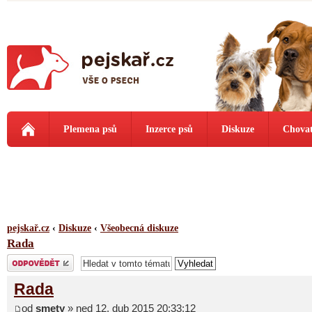
Plemena psů
Inzerce psů
Diskuze
Chovat
pejskař.cz
‹
Diskuze
‹
Všeobecná diskuze
Rada
Odeslat odpověď
Rada
od
smety
» ned 12. dub 2015 20:33:12