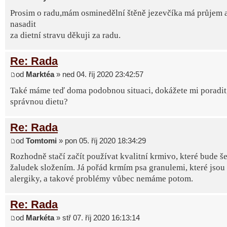
Prosim o radu,mám osminedělní štěně jezevčíka má průjem 
nasadit
za dietní stravu děkuji za radu.
Re: Rada
od
Marktéa
» ned 04. říj 2020 23:42:57
Také máme teď doma podobnou situaci, dokážete mi poradit, 
správnou dietu?
Re: Rada
od
Tomtomi
» pon 05. říj 2020 18:34:29
Rozhodně stačí začít používat kvalitní krmivo, které bude še
žaludek složením. Já pořád krmím psa granulemi, které jsou
alergiky, a takové problémy vůbec nemáme potom.
Re: Rada
od
Markéta
» stř 07. říj 2020 16:13:14