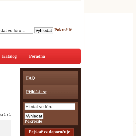
Pokročilé
Katalog
Poradna
FAQ
Přihlásit se
nka
1
z
1
Pokročilé
Pejskař.cz doporučuje