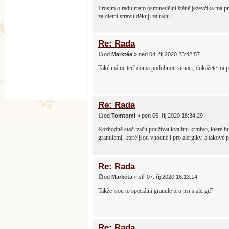
Prosim o radu,mám osminedělní štěně jezevčíka má pr
za dietní stravu děkuji za radu.
Re: Rada
od
Marktéa
» ned 04. říj 2020 23:42:57
Také máme teď doma podobnou situaci, dokážete mi por
Re: Rada
od
Tomtomi
» pon 05. říj 2020 18:34:29
Rozhodně stačí začít používat kvalitní krmivo, které 
granulemi, které jsou vhodné i pro alergiky, a tako
Re: Rada
od
Markéta
» stř 07. říj 2020 16:13:14
Takže jsou to speciální granule pro psi s alergií?
Re: Rada