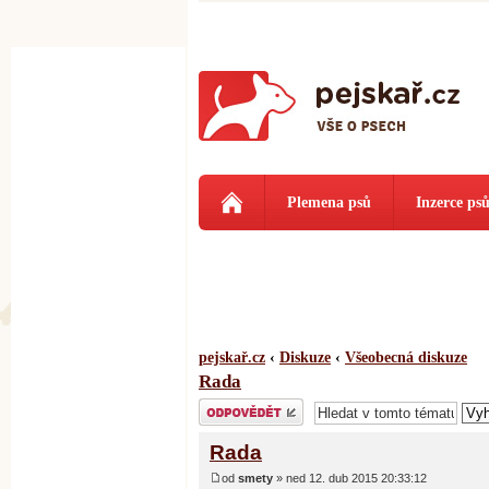
Plemena psů
Inzerce ps
pejskař.cz
‹
Diskuze
‹
Všeobecná diskuze
Rada
Odeslat odpověď
Rada
od
smety
» ned 12. dub 2015 20:33:12