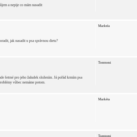
ůjem a nepije co mám nasadit
Marktéa
adit, jak nasadit u psa správnou dietu?
Tomtomi
bude šetrné pro jeho žaludek složením. Já pořád krmím psa
vé problémy vůbec nemáme potom.
Markéta
Tomtomi