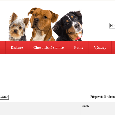
ů
Diskuze
Chovatelské stanice
Fotky
Výstavy
Příspěvků: 5 • Strá
smety