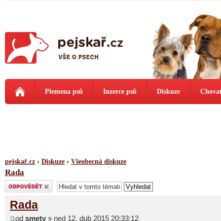
Plemena psů
Inzerce psů
Diskuze
Chovat
pejskař.cz
‹
Diskuze
‹
Všeobecná diskuze
Rada
Odeslat odpověď
Rada
od
smety
» ned 12. dub 2015 20:33:12