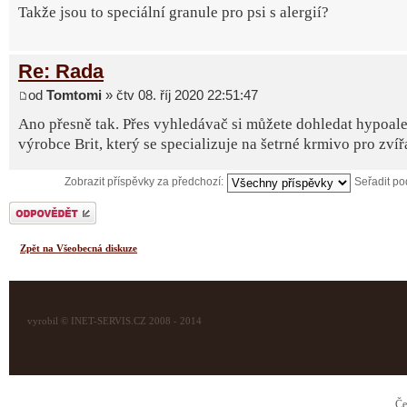
Takže jsou to speciální granule pro psi s alergií?
Re: Rada
od
Tomtomi
» čtv 08. říj 2020 22:51:47
Ano přesně tak. Přes vyhledávač si můžete dohledat hypoale
výrobce Brit, který se specializuje na šetrné krmivo pro zvíř
Zobrazit příspěvky za předchozí:
Seřadit p
Odeslat odpověď
Zpět na Všeobecná diskuze
vyrobil © INET-SERVIS.CZ 2008 - 2014
Če