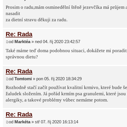
Prosim o radu,mám osminedělní štěně jezevčíka má průjem 
nasadit
za dietní stravu děkuji za radu.
Re: Rada
od
Marktéa
» ned 04. říj 2020 23:42:57
Také máme teď doma podobnou situaci, dokážete mi poradit, 
správnou dietu?
Re: Rada
od
Tomtomi
» pon 05. říj 2020 18:34:29
Rozhodně stačí začít používat kvalitní krmivo, které bude še
žaludek složením. Já pořád krmím psa granulemi, které jsou
alergiky, a takové problémy vůbec nemáme potom.
Re: Rada
od
Markéta
» stř 07. říj 2020 16:13:14