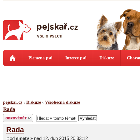
Plemena psů
Inzerce psů
Diskuze
Chovat
pejskař.cz
‹
Diskuze
‹
Všeobecná diskuze
Rada
Odeslat odpověď
Rada
od
smety
» ned 12. dub 2015 20:33:12