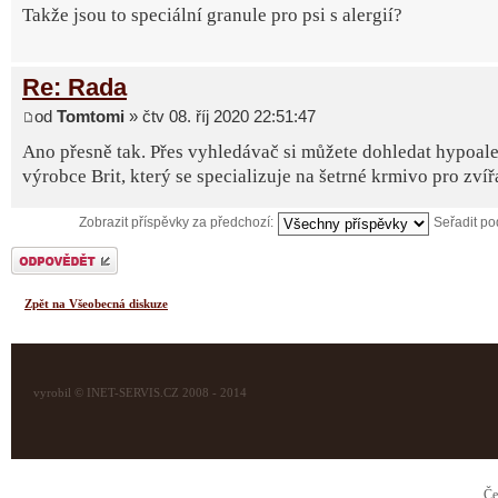
Takže jsou to speciální granule pro psi s alergií?
Re: Rada
od
Tomtomi
» čtv 08. říj 2020 22:51:47
Ano přesně tak. Přes vyhledávač si můžete dohledat hypoale
výrobce Brit, který se specializuje na šetrné krmivo pro zvíř
Zobrazit příspěvky za předchozí:
Seřadit p
Odeslat odpověď
Zpět na Všeobecná diskuze
vyrobil © INET-SERVIS.CZ 2008 - 2014
Če