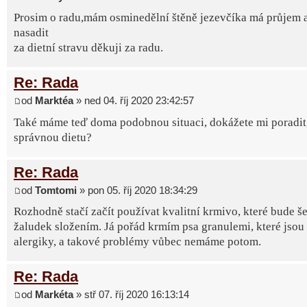
Prosim o radu,mám osminedělní štěně jezevčíka má průjem 
nasadit
za dietní stravu děkuji za radu.
Re: Rada
od
Marktéa
» ned 04. říj 2020 23:42:57
Také máme teď doma podobnou situaci, dokážete mi poradit, 
správnou dietu?
Re: Rada
od
Tomtomi
» pon 05. říj 2020 18:34:29
Rozhodně stačí začít používat kvalitní krmivo, které bude še
žaludek složením. Já pořád krmím psa granulemi, které jsou
alergiky, a takové problémy vůbec nemáme potom.
Re: Rada
od
Markéta
» stř 07. říj 2020 16:13:14