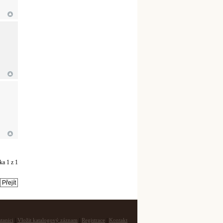
nka
1
z
1
tanici
|
Vložit katalogový záznam
|
Registrace
|
Kontakt