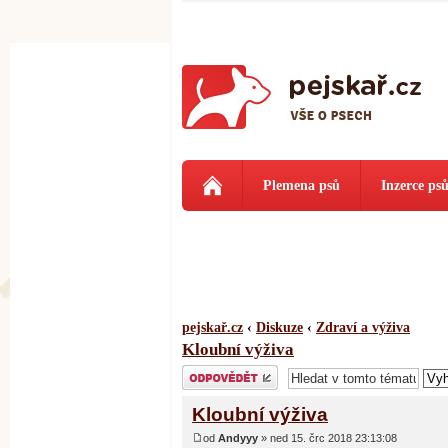
Plemena psů
Inzerce ps
pejskař.cz
‹
Diskuze
‹
Zdraví a výživa
Kloubní výživa
Odeslat odpověď
Kloubní výživa
od
Andyyy
» ned 15. črc 2018 23:13:08