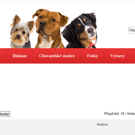
ů
Diskuze
Chovatelské stanice
Fotky
Výstavy
Příspěvků: 10 • Strá
Andyyy