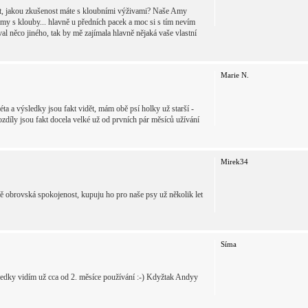
tat, jakou zkušenost máte s kloubními výživami? Naše Amy
my s klouby... hlavně u předních pacek a moc si s tím nevím
al něco jiného, tak by mě zajímala hlavně nějaká vaše vlastní
Marie N.
ta a výsledky jsou fakt vidět, mám obě psí holky už starší -
ozdíly jsou fakt docela velké už od prvních pár měsíců užívání
Mirek34
obrovská spokojenost, kupuju ho pro naše psy už několik let
Síma
sledky vidím už cca od 2. měsíce používání :-) Kdyžtak Andyy