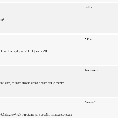
Radka
dro?
Katka
 na klouby, doporučili mi ji na cvičáku.
Petraskova
 mu dáte, co máte zrovna doma a často mu to měníte?
Zuzana74
ěcí alergický, tak kupujeme jen speciální krmiva pro psa a