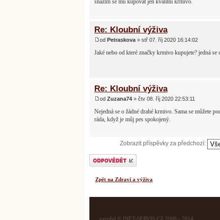
snažím se mu kupovat jen kvalitní krmivo.
Re: Kloubní výživa
od
Petraskova
» stř 07. říj 2020 16:14:02
Jaké nebo od které značky krmivo kupujete? jedná se 
Re: Kloubní výživa
od
Zuzana74
» čtv 08. říj 2020 22:53:11
Nejedná se o žádné drahé krmivo. Sama se můžete pod
ráda, když je můj pes spokojený.
Zobrazit příspěvky za předchozí:
Odeslat odpověď
Zpět na Zdraví a výživa
vyrobil © INET-SERVIS.CZ 2008 - 2014