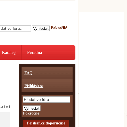
Pokročilé
Katalog
Poradna
FAQ
Přihlásit se
nka
1
z
1
Pokročilé
Pejskař.cz doporučuje