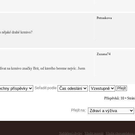
Petraskova
o nějaké drahé krmivo?
Zuzana74
ívat na krmivo značky Brit, od kterého bereme nejvíc. Jsem
Seřadit podle
Příspěvků: 10 • Strá
Přejít na:
Nahlášení chyby
|
Vložit inzerát
|
Vložit chovatelskou s