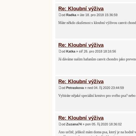
Re: Kloubní výživa
od
Radka
» úte 18. pro 2018 15:36:59
Máte někdo zkušenost s kloubní výživou canvit chon
Re: Kloubní výživa
od
Katka
» stř 26. pro 2018 18:16:56
Já dáváme našim hafanům canvit chondro jako prevenci
Re: Kloubní výživa
od
Petraskova
» ned 04. říj 2020 23:44:59
Vybíráte nějaké speciální krmivo pro svého psa? nebo
Re: Kloubní výživa
od
Zuzana74
» pon 05. říj 2020 18:36:02
Ano určitě, jelikož mám doma psa, který je na hodně v