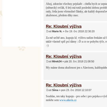
Ahoj, zdravím všechny pejskaře - chtěla bych se zep
(německý ovčák, 6 let) má totiž poslední dobou problé
rady, četla jsem všemožné články, ale každý doporučov
zkušenost, předem díky moc.
Re: Kloubní výživa
od
Marie N.
» čtv 19. črc 2018 22:30:20
Za mě určitě ano, kupuju kl. výživu našim fenkám už lé
takže vlastně spíš psí dámy :-D a co se pohybu týče, r
:-)
Re: Kloubní výživa
od
Mirek34
» pát 20. črc 2018 21:08:50
My máme doma zkušenost jen s Alavisem, každopádně 
Re: Kloubní výživa
od
Síma
» pon 23. črc 2018 12:10:07
Souhlas, ten taky kupuju - pro sebe i pro pejska a vý
mrkěte sem
www.alavis.cz