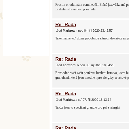
Prosim o radu,mám osminedělní štěně jezevčíka má pr
za dietní stravu děkuji za radu.
Re: Rada
od
Marktéa
» ned 04. říj 2020 23:42:57
Také máme teď doma podobnou situaci, dokážete mi por
Re: Rada
od
Tomtomi
» pon 05. říj 2020 18:34:29
Rozhodně stačí začít používat kvalitní krmivo, které 
granulemi, které jsou vhodné i pro alergiky, a tako
Re: Rada
od
Markéta
» stř 07. říj 2020 16:13:14
Takže jsou to speciální granule pro psi s alergií?
Re: Rada