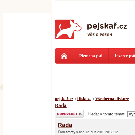
Plemena psů
Inzerce ps
pejskař.cz
‹
Diskuze
‹
Všeobecná diskuze
Rada
Odeslat odpověď
Rada
od
smety
» ned 12. dub 2015 20:33:12