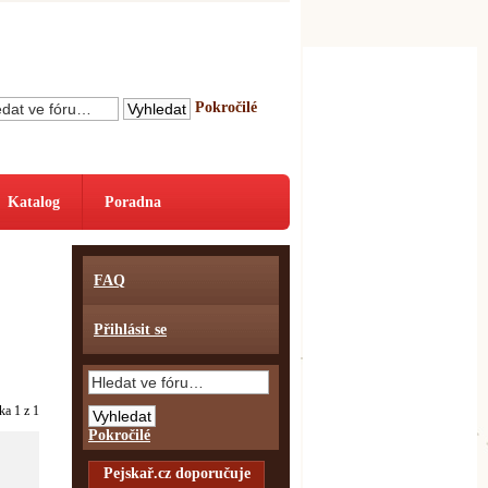
Pokročilé
Katalog
Poradna
FAQ
Přihlásit se
nka
1
z
1
Pokročilé
Pejskař.cz doporučuje