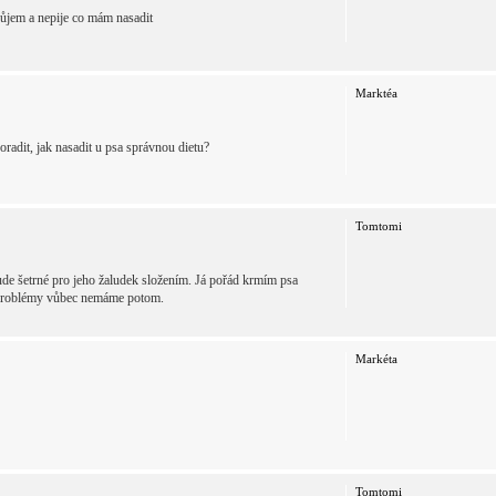
ůjem a nepije co mám nasadit
Marktéa
adit, jak nasadit u psa správnou dietu?
Tomtomi
bude šetrné pro jeho žaludek složením. Já pořád krmím psa
vé problémy vůbec nemáme potom.
Markéta
Tomtomi