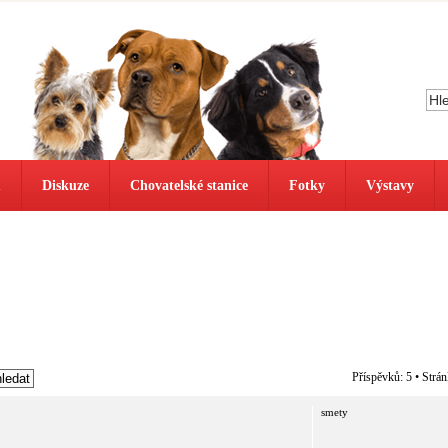
ů
Diskuze
Chovatelské stanice
Fotky
Výstavy
Příspěvků: 5 • Strá
smety