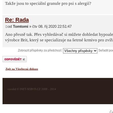
Takže jsou to speciální granule pro psi s alergií?
Re: Rada
od
Tomtomi
» čtv 08. říj 2020 22:51:47
Ano přesně tak. Přes vyhledávač si můžete dohledat hypoale
výrobce Brit, který se specializuje na šetrné krmivo pro zvíř
Zobrazit příspěvky za předchozí:
Seřadit p
Odeslat odpověď
Zpět na Všeobecná diskuze
vyrobil © INET-SERVIS.CZ 2008 - 2014
Če