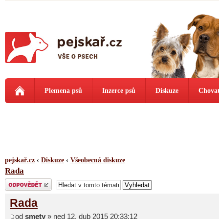
Plemena psů
Inzerce psů
Diskuze
Chovat
pejskař.cz
‹
Diskuze
‹
Všeobecná diskuze
Rada
Odeslat odpověď
Rada
od
smety
» ned 12. dub 2015 20:33:12