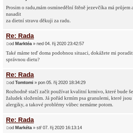
Prosim o radu,mám osminedělní štěně jezevčíka má průjem 
nasadit
za dietní stravu děkuji za radu.
Re: Rada
od
Marktéa
» ned 04. říj 2020 23:42:57
Také máme teď doma podobnou situaci, dokážete mi poradit, 
správnou dietu?
Re: Rada
od
Tomtomi
» pon 05. říj 2020 18:34:29
Rozhodně stačí začít používat kvalitní krmivo, které bude še
žaludek složením. Já pořád krmím psa granulemi, které jsou
alergiky, a takové problémy vůbec nemáme potom.
Re: Rada
od
Markéta
» stř 07. říj 2020 16:13:14