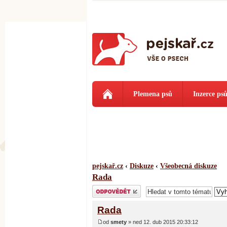
Plemena psů
Inzerce ps
pejskař.cz
‹
Diskuze
‹
Všeobecná diskuze
Rada
Odeslat odpověď
Rada
od
smety
» ned 12. dub 2015 20:33:12