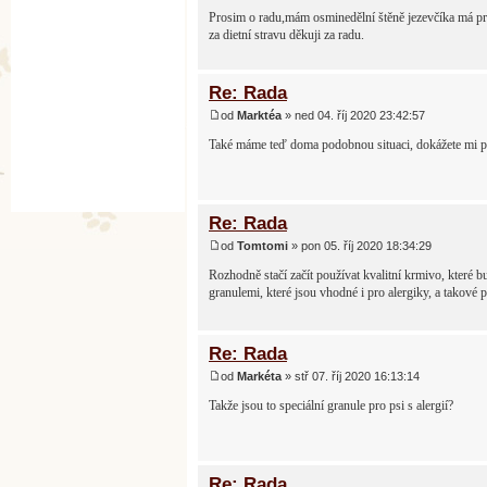
Prosim o radu,mám osminedělní štěně jezevčíka má pr
za dietní stravu děkuji za radu.
Re: Rada
od
Marktéa
» ned 04. říj 2020 23:42:57
Také máme teď doma podobnou situaci, dokážete mi por
Re: Rada
od
Tomtomi
» pon 05. říj 2020 18:34:29
Rozhodně stačí začít používat kvalitní krmivo, které 
granulemi, které jsou vhodné i pro alergiky, a tako
Re: Rada
od
Markéta
» stř 07. říj 2020 16:13:14
Takže jsou to speciální granule pro psi s alergií?
Re: Rada