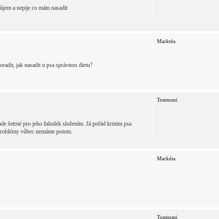
ůjem a nepije co mám nasadit
Marktéa
adit, jak nasadit u psa správnou dietu?
Tomtomi
bude šetrné pro jeho žaludek složením. Já pořád krmím psa
vé problémy vůbec nemáme potom.
Markéta
Tomtomi