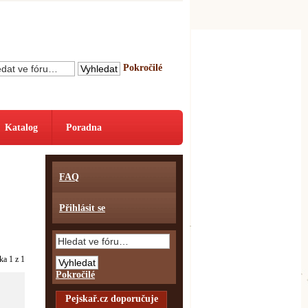
Pokročilé
Katalog
Poradna
FAQ
Přihlásit se
nka
1
z
1
Pokročilé
Pejskař.cz doporučuje