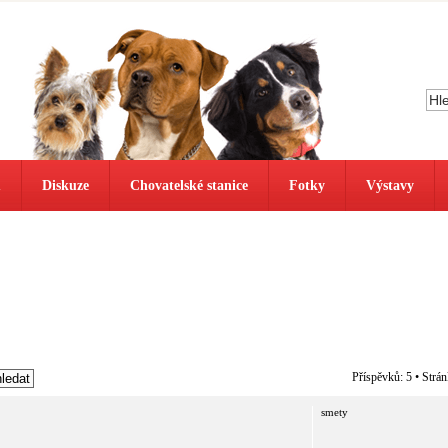
ů
Diskuze
Chovatelské stanice
Fotky
Výstavy
Příspěvků: 5 • Strá
smety