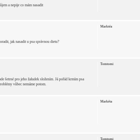
ůjem a nepije co mám nasadit
Marktéa
adit, jak nasadit u psa správnou dietu?
Tomtomi
bude šetrné pro jeho žaludek složením. Já pořád krmím psa
vé problémy vůbec nemáme potom.
Markéta
Tomtomi