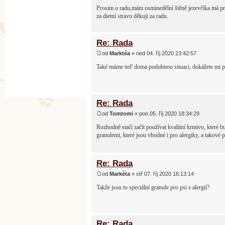
Prosim o radu,mám osminedělní štěně jezevčíka má pr
za dietní stravu děkuji za radu.
Re: Rada
od
Marktéa
» ned 04. říj 2020 23:42:57
Také máme teď doma podobnou situaci, dokážete mi por
Re: Rada
od
Tomtomi
» pon 05. říj 2020 18:34:29
Rozhodně stačí začít používat kvalitní krmivo, které 
granulemi, které jsou vhodné i pro alergiky, a tako
Re: Rada
od
Markéta
» stř 07. říj 2020 16:13:14
Takže jsou to speciální granule pro psi s alergií?
Re: Rada