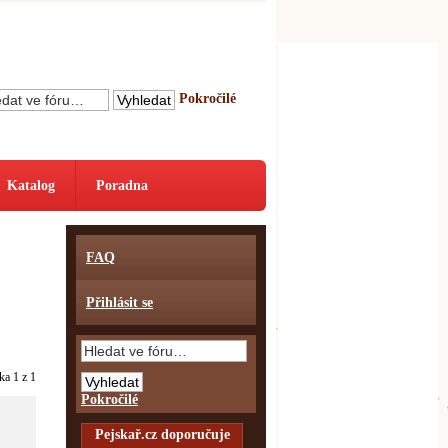
Pokročilé
Katalog
Poradna
FAQ
Přihlásit se
nka
1
z
1
Pokročilé
Pejskař.cz doporučuje