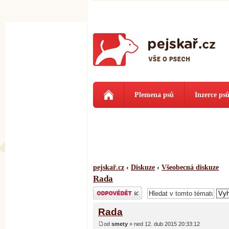
Plemena psů
Inzerce ps
pejskař.cz
‹
Diskuze
‹
Všeobecná diskuze
Rada
Odeslat odpověď
Rada
od
smety
» ned 12. dub 2015 20:33:12