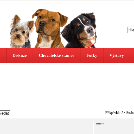
ů
Diskuze
Chovatelské stanice
Fotky
Výstavy
Příspěvků: 5 • Strá
smety