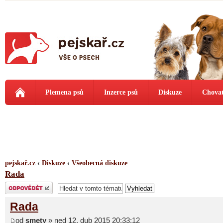
Plemena psů
Inzerce psů
Diskuze
Chovat
pejskař.cz
‹
Diskuze
‹
Všeobecná diskuze
Rada
Odeslat odpověď
Rada
od
smety
» ned 12. dub 2015 20:33:12