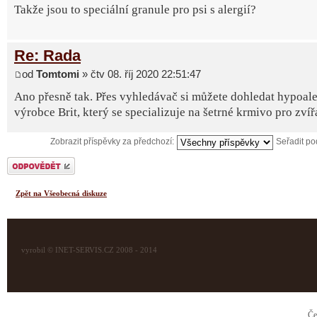
Takže jsou to speciální granule pro psi s alergií?
Re: Rada
od
Tomtomi
» čtv 08. říj 2020 22:51:47
Ano přesně tak. Přes vyhledávač si můžete dohledat hypoale
výrobce Brit, který se specializuje na šetrné krmivo pro zvíř
Zobrazit příspěvky za předchozí:
Seřadit p
Odeslat odpověď
Zpět na Všeobecná diskuze
vyrobil © INET-SERVIS.CZ 2008 - 2014
Če