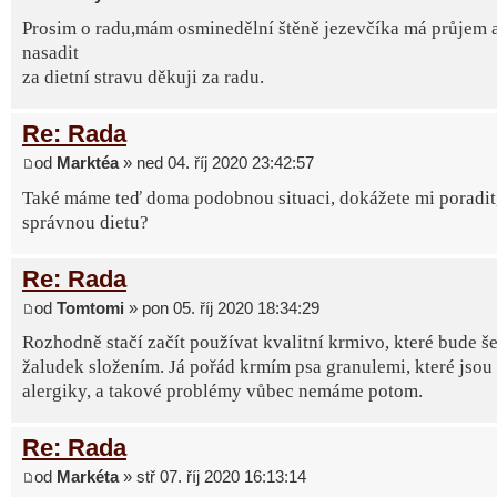
Prosim o radu,mám osminedělní štěně jezevčíka má průjem 
nasadit
za dietní stravu děkuji za radu.
Re: Rada
od
Marktéa
» ned 04. říj 2020 23:42:57
Také máme teď doma podobnou situaci, dokážete mi poradit, 
správnou dietu?
Re: Rada
od
Tomtomi
» pon 05. říj 2020 18:34:29
Rozhodně stačí začít používat kvalitní krmivo, které bude še
žaludek složením. Já pořád krmím psa granulemi, které jsou
alergiky, a takové problémy vůbec nemáme potom.
Re: Rada
od
Markéta
» stř 07. říj 2020 16:13:14