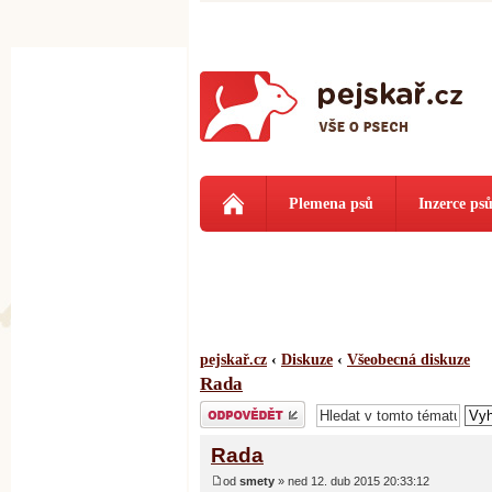
Plemena psů
Inzerce ps
pejskař.cz
‹
Diskuze
‹
Všeobecná diskuze
Rada
Odeslat odpověď
Rada
od
smety
» ned 12. dub 2015 20:33:12