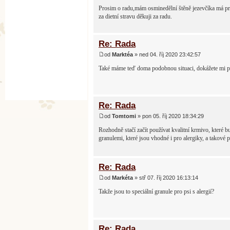
Prosim o radu,mám osminedělní štěně jezevčíka má pr
za dietní stravu děkuji za radu.
Re: Rada
od
Marktéa
» ned 04. říj 2020 23:42:57
Také máme teď doma podobnou situaci, dokážete mi por
Re: Rada
od
Tomtomi
» pon 05. říj 2020 18:34:29
Rozhodně stačí začít používat kvalitní krmivo, které 
granulemi, které jsou vhodné i pro alergiky, a tako
Re: Rada
od
Markéta
» stř 07. říj 2020 16:13:14
Takže jsou to speciální granule pro psi s alergií?
Re: Rada