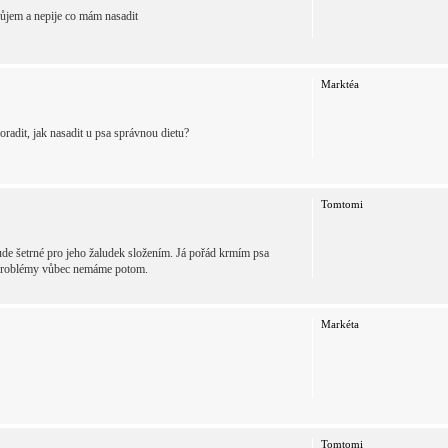
ůjem a nepije co mám nasadit
Marktéa
adit, jak nasadit u psa správnou dietu?
Tomtomi
bude šetrné pro jeho žaludek složením. Já pořád krmím psa
vé problémy vůbec nemáme potom.
Markéta
Tomtomi