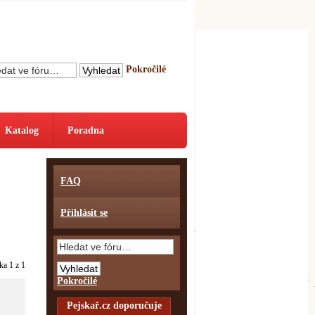
Pokročilé
Katalog
Poradna
FAQ
Přihlásit se
nka
1
z
1
Pokročilé
Pejskař.cz doporučuje