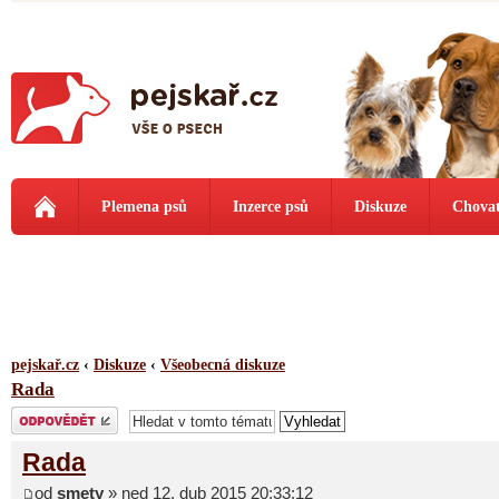
Plemena psů
Inzerce psů
Diskuze
Chovat
pejskař.cz
‹
Diskuze
‹
Všeobecná diskuze
Rada
Odeslat odpověď
Rada
od
smety
» ned 12. dub 2015 20:33:12