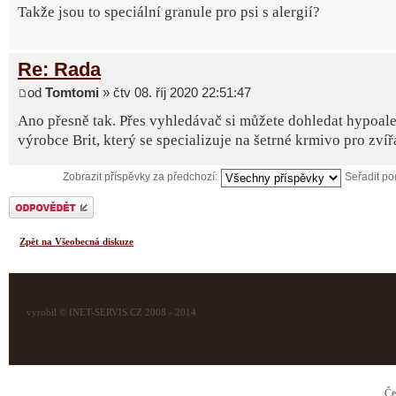
Takže jsou to speciální granule pro psi s alergií?
Re: Rada
od
Tomtomi
» čtv 08. říj 2020 22:51:47
Ano přesně tak. Přes vyhledávač si můžete dohledat hypoale
výrobce Brit, který se specializuje na šetrné krmivo pro zvíř
Zobrazit příspěvky za předchozí:
Seřadit p
Odeslat odpověď
Zpět na Všeobecná diskuze
vyrobil © INET-SERVIS.CZ 2008 - 2014
Če