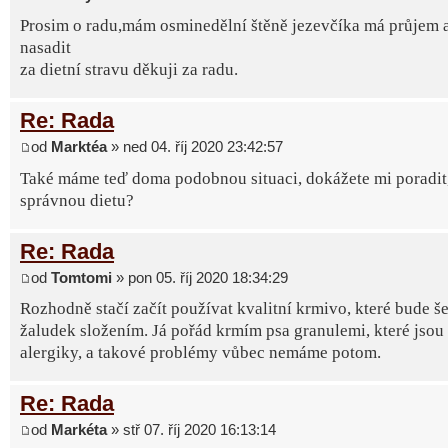
Prosim o radu,mám osminedělní štěně jezevčíka má průjem 
nasadit
za dietní stravu děkuji za radu.
Re: Rada
od
Marktéa
» ned 04. říj 2020 23:42:57
Také máme teď doma podobnou situaci, dokážete mi poradit, 
správnou dietu?
Re: Rada
od
Tomtomi
» pon 05. říj 2020 18:34:29
Rozhodně stačí začít používat kvalitní krmivo, které bude še
žaludek složením. Já pořád krmím psa granulemi, které jsou
alergiky, a takové problémy vůbec nemáme potom.
Re: Rada
od
Markéta
» stř 07. říj 2020 16:13:14