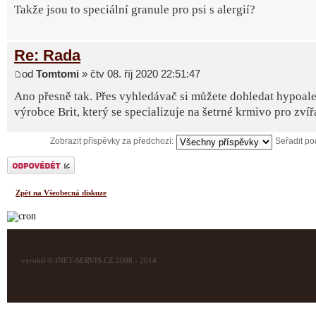
Takže jsou to speciální granule pro psi s alergií?
Re: Rada
od
Tomtomi
» čtv 08. říj 2020 22:51:47
Ano přesně tak. Přes vyhledávač si můžete dohledat hypoale
výrobce Brit, který se specializuje na šetrné krmivo pro zvíř
Zobrazit příspěvky za předchozí:
Seřadit p
Odeslat odpověď
Zpět na Všeobecná diskuze
vyrobil © INET-SERVIS.CZ 2008 - 2014