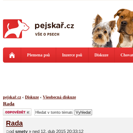
Plemena psů
Inzerce psů
Diskuze
Chovat
pejskař.cz
‹
Diskuze
‹
Všeobecná diskuze
Rada
Odeslat odpověď
Rada
od
smety
» ned 12. dub 2015 20:33:12