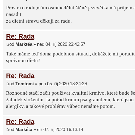
Prosim o radu,mám osminedělní štěně jezevčíka má průjem 
nasadit
za dietní stravu děkuji za radu.
Re: Rada
od
Marktéa
» ned 04. říj 2020 23:42:57
Také máme teď doma podobnou situaci, dokážete mi poradit, 
správnou dietu?
Re: Rada
od
Tomtomi
» pon 05. říj 2020 18:34:29
Rozhodně stačí začít používat kvalitní krmivo, které bude še
žaludek složením. Já pořád krmím psa granulemi, které jsou
alergiky, a takové problémy vůbec nemáme potom.
Re: Rada
od
Markéta
» stř 07. říj 2020 16:13:14