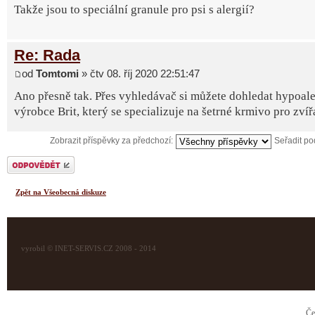
Takže jsou to speciální granule pro psi s alergií?
Re: Rada
od
Tomtomi
» čtv 08. říj 2020 22:51:47
Ano přesně tak. Přes vyhledávač si můžete dohledat hypoale
výrobce Brit, který se specializuje na šetrné krmivo pro zvíř
Zobrazit příspěvky za předchozí:
Seřadit p
Odeslat odpověď
Zpět na Všeobecná diskuze
vyrobil © INET-SERVIS.CZ 2008 - 2014
Če