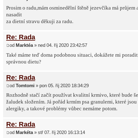
Prosim o radu,mám osminedělní štěně jezevčíka má průjem 
nasadit
za dietní stravu děkuji za radu.
Re: Rada
od
Marktéa
» ned 04. říj 2020 23:42:57
Také máme teď doma podobnou situaci, dokážete mi poradit, 
správnou dietu?
Re: Rada
od
Tomtomi
» pon 05. říj 2020 18:34:29
Rozhodně stačí začít používat kvalitní krmivo, které bude še
žaludek složením. Já pořád krmím psa granulemi, které jsou
alergiky, a takové problémy vůbec nemáme potom.
Re: Rada
od
Markéta
» stř 07. říj 2020 16:13:14