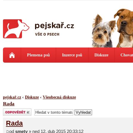
Plemena psů
Inzerce psů
Diskuze
Chovat
pejskař.cz
‹
Diskuze
‹
Všeobecná diskuze
Rada
Odeslat odpověď
Rada
od
smety
» ned 12. dub 2015 20:33:12