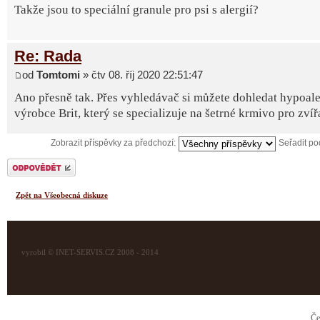
Takže jsou to speciální granule pro psi s alergií?
Re: Rada
od
Tomtomi
» čtv 08. říj 2020 22:51:47
Ano přesně tak. Přes vyhledávač si můžete dohledat hypoale
výrobce Brit, který se specializuje na šetrné krmivo pro zvíř
Zobrazit příspěvky za předchozí:
Seřadit p
Odeslat odpověď
Zpět na Všeobecná diskuze
vyrobil © INET-SERVIS.CZ 2008 - 2014
Če