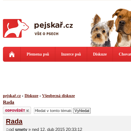
Plemena psů
Inzerce psů
Diskuze
Chovat
pejskař.cz
‹
Diskuze
‹
Všeobecná diskuze
Rada
Odeslat odpověď
Rada
od
smety
» ned 12. dub 2015 20:33:12