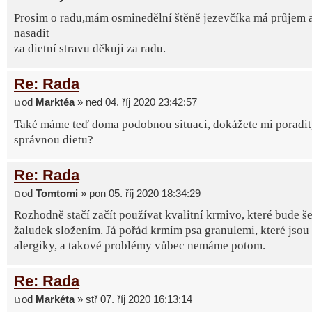
Prosim o radu,mám osminedělní štěně jezevčíka má průjem 
nasadit
za dietní stravu děkuji za radu.
Re: Rada
od
Marktéa
» ned 04. říj 2020 23:42:57
Také máme teď doma podobnou situaci, dokážete mi poradit, 
správnou dietu?
Re: Rada
od
Tomtomi
» pon 05. říj 2020 18:34:29
Rozhodně stačí začít používat kvalitní krmivo, které bude še
žaludek složením. Já pořád krmím psa granulemi, které jsou
alergiky, a takové problémy vůbec nemáme potom.
Re: Rada
od
Markéta
» stř 07. říj 2020 16:13:14