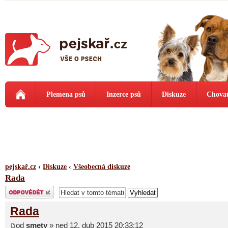
Plemena psů
Inzerce psů
Diskuze
Chovat
pejskař.cz
‹
Diskuze
‹
Všeobecná diskuze
Rada
Odeslat odpověď
Rada
od
smety
» ned 12. dub 2015 20:33:12