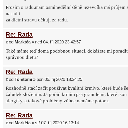
Prosim o radu,mám osminedělní štěně jezevčíka má průjem 
nasadit
za dietní stravu děkuji za radu.
Re: Rada
od
Marktéa
» ned 04. říj 2020 23:42:57
Také máme teď doma podobnou situaci, dokážete mi poradit, 
správnou dietu?
Re: Rada
od
Tomtomi
» pon 05. říj 2020 18:34:29
Rozhodně stačí začít používat kvalitní krmivo, které bude še
žaludek složením. Já pořád krmím psa granulemi, které jsou
alergiky, a takové problémy vůbec nemáme potom.
Re: Rada
od
Markéta
» stř 07. říj 2020 16:13:14