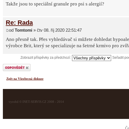
Takže jsou to speciální granule pro psi s alergií?
Re: Rada
od
Tomtomi
» čtv 08. říj 2020 22:51:47
Ano přesně tak. Přes vyhledávač si můžete dohledat hypoale
výrobce Brit, který se specializuje na šetrné krmivo pro zvíř
Zobrazit příspěvky za předchozí:
Seřadit p
Odeslat odpověď
Zpět na Všeobecná diskuze
vyrobil © INET-SERVIS.CZ 2008 - 2014
Če