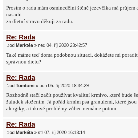
Prosim o radu,mám osminedělní štěně jezevčíka má průjem 
nasadit
za dietní stravu děkuji za radu.
Re: Rada
od
Marktéa
» ned 04. říj 2020 23:42:57
Také máme teď doma podobnou situaci, dokážete mi poradit, 
správnou dietu?
Re: Rada
od
Tomtomi
» pon 05. říj 2020 18:34:29
Rozhodně stačí začít používat kvalitní krmivo, které bude še
žaludek složením. Já pořád krmím psa granulemi, které jsou
alergiky, a takové problémy vůbec nemáme potom.
Re: Rada
od
Markéta
» stř 07. říj 2020 16:13:14