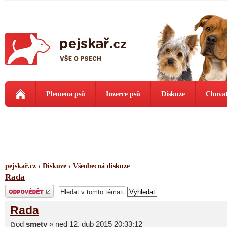
Plemena psů
Inzerce psů
Diskuze
Chovat
pejskař.cz
‹
Diskuze
‹
Všeobecná diskuze
Rada
Odeslat odpověď
Rada
od
smety
» ned 12. dub 2015 20:33:12