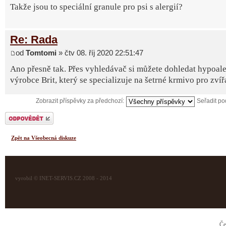
Takže jsou to speciální granule pro psi s alergií?
Re: Rada
od
Tomtomi
» čtv 08. říj 2020 22:51:47
Ano přesně tak. Přes vyhledávač si můžete dohledat hypoale
výrobce Brit, který se specializuje na šetrné krmivo pro zvíř
Zobrazit příspěvky za předchozí:
Seřadit p
Odeslat odpověď
Zpět na Všeobecná diskuze
vyrobil © INET-SERVIS.CZ 2008 - 2014
Če