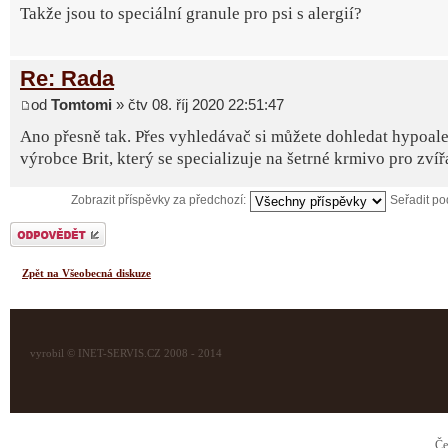
Takže jsou to speciální granule pro psi s alergií?
Re: Rada
od
Tomtomi
» čtv 08. říj 2020 22:51:47
Ano přesně tak. Přes vyhledávač si můžete dohledat hypoale
výrobce Brit, který se specializuje na šetrné krmivo pro zvíř
Zobrazit příspěvky za předchozí:
Seřadit p
Odeslat odpověď
Zpět na Všeobecná diskuze
vyrobil © INET-SERVIS.CZ 2008 - 2014
Če