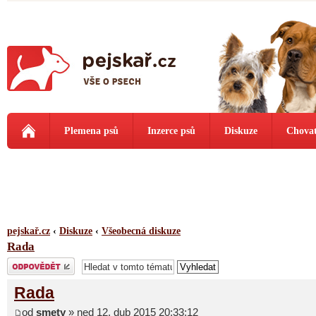
Plemena psů
Inzerce psů
Diskuze
Chovat
pejskař.cz
‹
Diskuze
‹
Všeobecná diskuze
Rada
Odeslat odpověď
Rada
od
smety
» ned 12. dub 2015 20:33:12