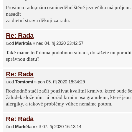
Prosim o radu,mám osminedělní štěně jezevčíka má průjem 
nasadit
za dietní stravu děkuji za radu.
Re: Rada
od
Marktéa
» ned 04. říj 2020 23:42:57
Také máme teď doma podobnou situaci, dokážete mi poradit, 
správnou dietu?
Re: Rada
od
Tomtomi
» pon 05. říj 2020 18:34:29
Rozhodně stačí začít používat kvalitní krmivo, které bude še
žaludek složením. Já pořád krmím psa granulemi, které jsou
alergiky, a takové problémy vůbec nemáme potom.
Re: Rada
od
Markéta
» stř 07. říj 2020 16:13:14