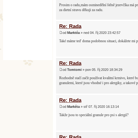
Prosim o radu,mám osminedělní štěně jezevčíka má pr
za dietní stravu děkuji za radu.
Re: Rada
od
Marktéa
» ned 04. říj 2020 23:42:57
Také máme teď doma podobnou situaci, dokážete mi por
Re: Rada
od
Tomtomi
» pon 05. říj 2020 18:34:29
Rozhodně stačí začít používat kvalitní krmivo, které 
granulemi, které jsou vhodné i pro alergiky, a tako
Re: Rada
od
Markéta
» stř 07. říj 2020 16:13:14
Takže jsou to speciální granule pro psi s alergií?
Re: Rada