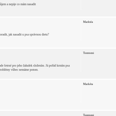
ůjem a nepije co mám nasadit
Marktéa
adit, jak nasadit u psa správnou dietu?
Tomtomi
bude šetrné pro jeho žaludek složením. Já pořád krmím psa
vé problémy vůbec nemáme potom.
Markéta
Tomtomi