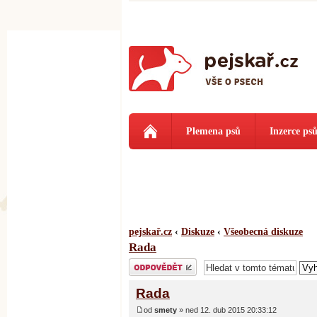
Plemena psů
Inzerce ps
pejskař.cz
‹
Diskuze
‹
Všeobecná diskuze
Rada
Odeslat odpověď
Rada
od
smety
» ned 12. dub 2015 20:33:12