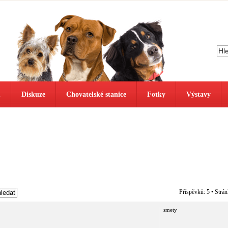
ů
Diskuze
Chovatelské stanice
Fotky
Výstavy
Příspěvků: 5 • Strá
smety