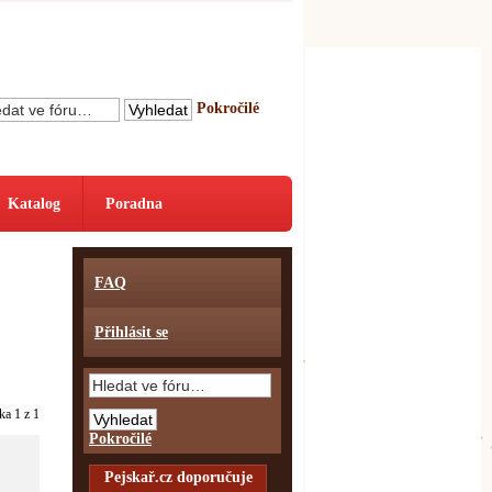
Pokročilé
Katalog
Poradna
FAQ
Přihlásit se
nka
1
z
1
Pokročilé
Pejskař.cz doporučuje