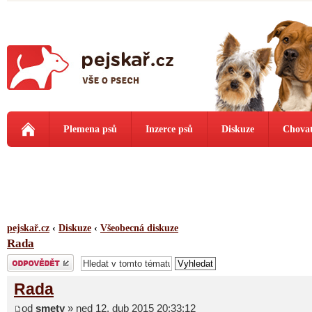
Plemena psů
Inzerce psů
Diskuze
Chovat
pejskař.cz
‹
Diskuze
‹
Všeobecná diskuze
Rada
Odeslat odpověď
Rada
od
smety
» ned 12. dub 2015 20:33:12