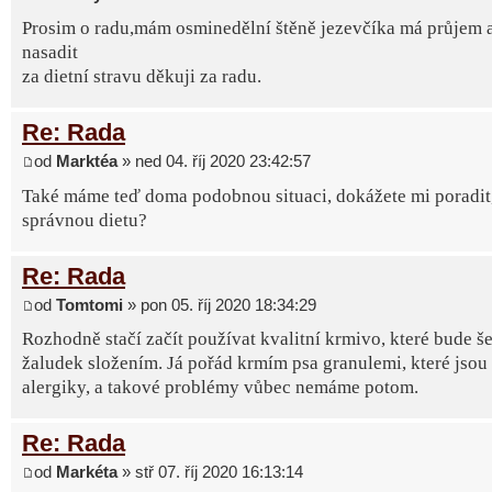
Prosim o radu,mám osminedělní štěně jezevčíka má průjem 
nasadit
za dietní stravu děkuji za radu.
Re: Rada
od
Marktéa
» ned 04. říj 2020 23:42:57
Také máme teď doma podobnou situaci, dokážete mi poradit, 
správnou dietu?
Re: Rada
od
Tomtomi
» pon 05. říj 2020 18:34:29
Rozhodně stačí začít používat kvalitní krmivo, které bude še
žaludek složením. Já pořád krmím psa granulemi, které jsou
alergiky, a takové problémy vůbec nemáme potom.
Re: Rada
od
Markéta
» stř 07. říj 2020 16:13:14