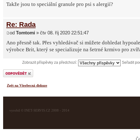
Takže jsou to speciální granule pro psi s alergií?
Re: Rada
od
Tomtomi
» čtv 08. říj 2020 22:51:47
Ano přesně tak. Přes vyhledávač si můžete dohledat hypoale
výrobce Brit, který se specializuje na šetrné krmivo pro zvíř
Zobrazit příspěvky za předchozí:
Seřadit p
Odeslat odpověď
Zpět na Všeobecná diskuze
vyrobil © INET-SERVIS.CZ 2008 - 2014
Če