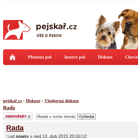
Plemena psů
Inzerce psů
Diskuze
Chovat
pejskař.cz
‹
Diskuze
‹
Všeobecná diskuze
Rada
Odeslat odpověď
Rada
od
smety
» ned 12. dub 2015 20:33:12