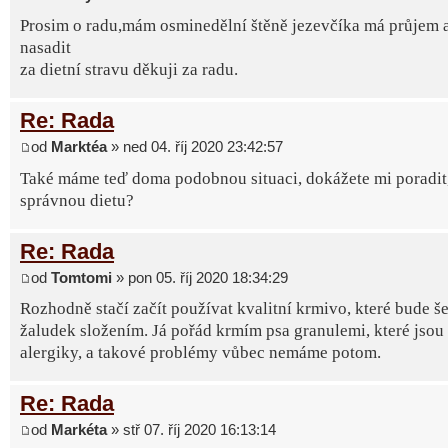
Prosim o radu,mám osminedělní štěně jezevčíka má průjem 
nasadit
za dietní stravu děkuji za radu.
Re: Rada
od
Marktéa
» ned 04. říj 2020 23:42:57
Také máme teď doma podobnou situaci, dokážete mi poradit, 
správnou dietu?
Re: Rada
od
Tomtomi
» pon 05. říj 2020 18:34:29
Rozhodně stačí začít používat kvalitní krmivo, které bude še
žaludek složením. Já pořád krmím psa granulemi, které jsou
alergiky, a takové problémy vůbec nemáme potom.
Re: Rada
od
Markéta
» stř 07. říj 2020 16:13:14