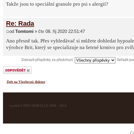
Takže jsou to speciální granule pro psi s alergií?
Re: Rada
od
Tomtomi
» čtv 08. říj 2020 22:51:47
Ano přesně tak. Přes vyhledávač si můžete dohledat hypoale
výrobce Brit, který se specializuje na šetrné krmivo pro zvíř
Zobrazit příspěvky za předchozí:
Seřadit p
Odeslat odpověď
Zpět na Všeobecná diskuze
vyrobil © INET-SERVIS.CZ 2008 - 2014
Če