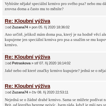
Vybíráte nějaké speciální krmivo pro svého psa? nebo mu dá
zrovna doma a často mu to měníte?
Re: Kloubní výživa
od
Zuzana74
» pon 05. říj 2020 18:36:02
Ano určitě, jelikož mám doma psa, který je na hodně věcí al
kupujeme jen speciální krmiva pro psa a snažím se mu kupov
krmivo.
Re: Kloubní výživa
od
Petraskova
» stř 07. říj 2020 16:14:02
Jaké nebo od které značky krmivo kupujete? jedná se o něj
Re: Kloubní výživa
od
Zuzana74
» čtv 08. říj 2020 22:53:11
Nejedná se o žádné drahé krmivo. Sama se můžete podívat 
Brit, od kterého bereme nejvíc. Jsem ráda, když je můj pes 