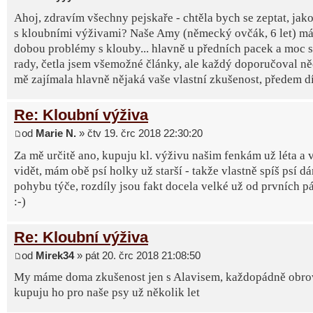
Ahoj, zdravím všechny pejskaře - chtěla bych se zeptat, jak
s kloubními výživami? Naše Amy (německý ovčák, 6 let) má 
dobou problémy s klouby... hlavně u předních pacek a moc s
rady, četla jsem všemožné články, ale každý doporučoval ně
mě zajímala hlavně nějaká vaše vlastní zkušenost, předem d
Re: Kloubní výživa
od
Marie N.
» čtv 19. črc 2018 22:30:20
Za mě určitě ano, kupuju kl. výživu našim fenkám už léta a 
vidět, mám obě psí holky už starší - takže vlastně spíš psí d
pohybu týče, rozdíly jsou fakt docela velké už od prvních p
:-)
Re: Kloubní výživa
od
Mirek34
» pát 20. črc 2018 21:08:50
My máme doma zkušenost jen s Alavisem, každopádně obro
kupuju ho pro naše psy už několik let