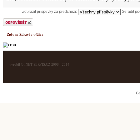
Zobrazit příspěvky za předchozí:
Seřadit p
Odeslat odpověď
Zpět na Zdraví a výživa
vyrobil © INET-SERVIS.CZ 2008 - 2014
Če