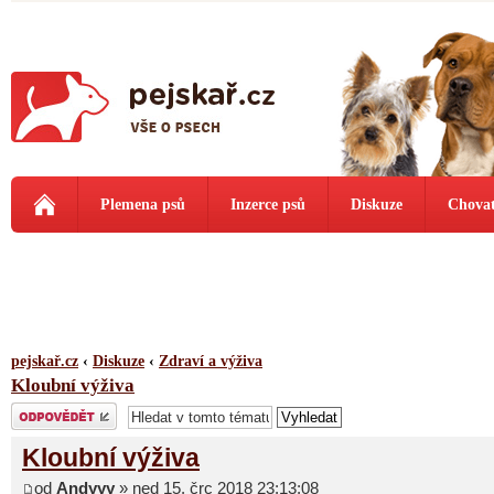
Plemena psů
Inzerce psů
Diskuze
Chovat
pejskař.cz
‹
Diskuze
‹
Zdraví a výživa
Kloubní výživa
Odeslat odpověď
Kloubní výživa
od
Andyyy
» ned 15. črc 2018 23:13:08