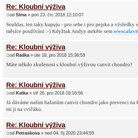
Re: Kloubní výživa
od
Síma
» pon 23. črc 2018 12:10:07
Souhlas, ten taky kupuju - pro sebe i pro pejska a výsledky 
měsíce používání :-) Kdyžtak Andyy mrkěte sem
www.alavi
Re: Kloubní výživa
od
Radka
» úte 18. pro 2018 15:36:59
Máte někdo zkušenost s kloubní výživou canvit chondro?
Re: Kloubní výživa
od
Katka
» stř 26. pro 2018 18:16:56
Já dáváme našim hafanům canvit chondro jako prevenci na k
mi ji na cvičáku.
Re: Kloubní výživa
od
Petraskova
» ned 04. říj 2020 23:44:59