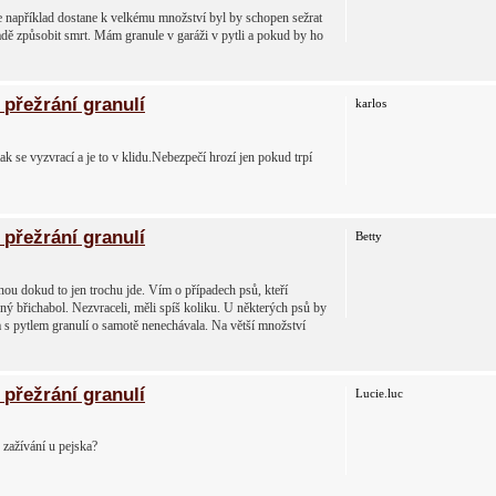
 například dostane k velkému množství byl by schopen sežrat
adě způsobit smrt. Mám granule v garáži v pytli a pokud by ho
přežrání granulí
karlos
 se vyzvrací a je to v klidu.Nebezpečí hrozí jen pokud trpí
přežrání granulí
Betty
nou dokud to jen trochu jde. Vím o případech psů, kteří
ný břichabol. Nezvraceli, měli spíš koliku. U některých psů by
sa s pytlem granulí o samotě nenechávala. Na větší množství
přežrání granulí
Lucie.luc
 zažívání u pejska?