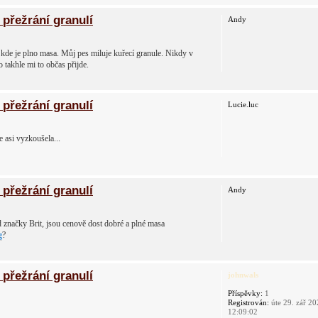
přežrání granulí
Andy
, kde je plno masa. Můj pes miluje kuřecí granule. Nikdy v
 takhle mi to občas přijde.
přežrání granulí
Lucie.luc
 asi vyzkoušela...
přežrání granulí
Andy
d značky Brit, jsou cenově dost dobré a plné masa
g
?
přežrání granulí
johnwals
Příspěvky:
1
Registrován:
úte 29. zář 2
12:09:02