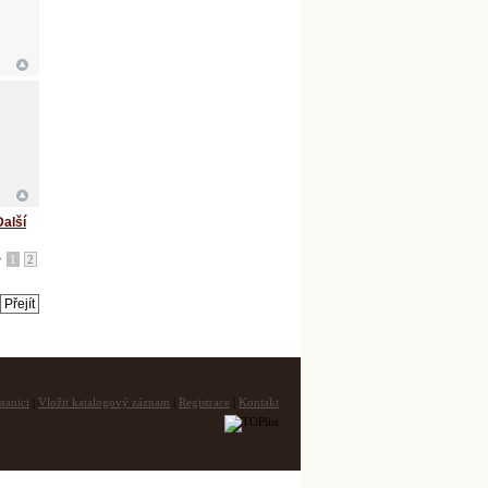
Další
•
1
2
tanici
|
Vložit katalogový záznam
|
Registrace
|
Kontakt