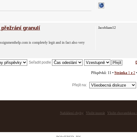
přežrání granulí
Jacobliam12
signmenthelp.com is completely legit and in fact also very
Seřadit podle
Příspěvků: 11 •
Stránka
1
z
2
Přejít na:
Nahlášení chyby
|
Vložit inzerát
|
Vložit chovatelskou s