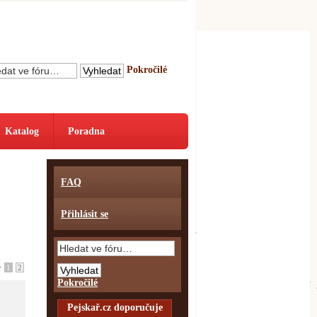
Pokročilé
Katalog
Poradna
FAQ
Přihlásit se
•
1
2
Pokročilé
Pejskař.cz doporučuje