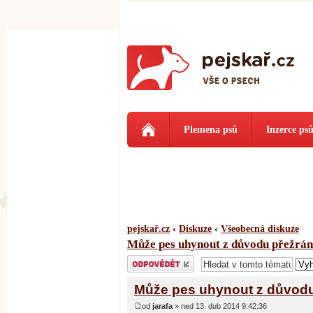
Plemena psů
Inzerce ps
pejskař.cz
‹
Diskuze
‹
Všeobecná diskuze
Může pes uhynout z důvodu přežrán
Odeslat odpověď
Může pes uhynout z důvodu 
od
jarafa
» ned 13. dub 2014 9:42:36