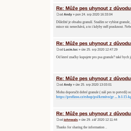
Re: Může pes uhynout z důvodu 
od
Andy
» pon 24. srp 2020 16:33:04
Důležité je obsahu granulí. Snažím se vybírat granule
misce nic nenechává, a to i kdyby měl prasknout. Nebo
Re: Může pes uhynout z důvodu 
od
Lucie.luc
» úte 25. srp 2020 12:47:29
Od které značky kupujete pro psa granule? také bych je
Re: Může pes uhynout z důvodu 
od
Andy
» úte 25. srp 2020 13:03:01
Mohu doporučit dobré granule ( náš pes to potvrdí) o
https://profizoo.cz/eshop/psi/krmivo/gr ... lt-l-15-k
Re: Může pes uhynout z důvodu 
od
johnwals
» úte 29. zář 2020 12:11:44
Thanks for sharing the information ..