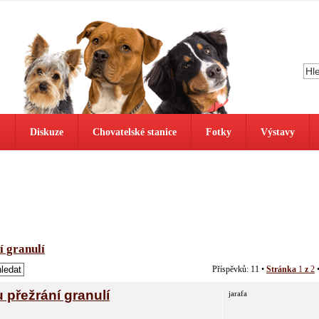
ů
Diskuze
Chovatelské stanice
Fotky
Výstavy
í granulí
Příspěvků: 11 •
Stránka
1
z
2
přežrání granulí
jarafa