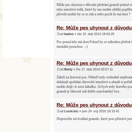
Může pes uhynout z důvodu přežrání granulí pokud se
toho množství tolik, které by mu mohlo ublížit popříb
převrhl mohlo by se to stát a nebo pocítí že má dost ?
Re: Může pes uhynout z důvodu 
od
karlos
» úte 15. dub 2014 18:04:25
Pes pozná kdy má dost.Pokud by se náhodou přežral tak
mentální poruchou. :-)
Re: Může pes uhynout z důvodu 
od
Betty
» čtv 17. dub 2014 20:57:11
Záleží na žravosti psa. Někteří tedy rozhodně nepřesta
dokázali spořádat obrovské množství a uhnali si pořád
mohlo dojít i k torzi žaludku. Já bych tedy žravého p
granulí je šikovné mít dobře uzavíratelný box.
Re: Může pes uhynout z důvodu 
od
Lucie.luc
» pon 24. srp 2020 16:10:41
Doporučíte mi kvalitní granule, které jsou příznivé pro