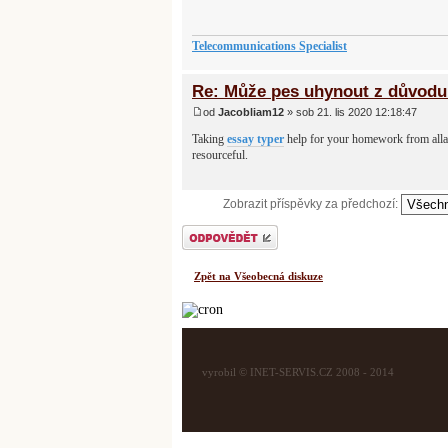
Telecommunications Specialist
Re: Může pes uhynout z důvodu 
od
Jacobliam12
» sob 21. lis 2020 12:18:47
Taking
essay typer
help for your homework from allas
resourceful.
Zobrazit příspěvky za předchozí:
Odeslat odpověď
Zpět na Všeobecná diskuze
vyrobil © INET-SERVIS.CZ 2008 - 2014