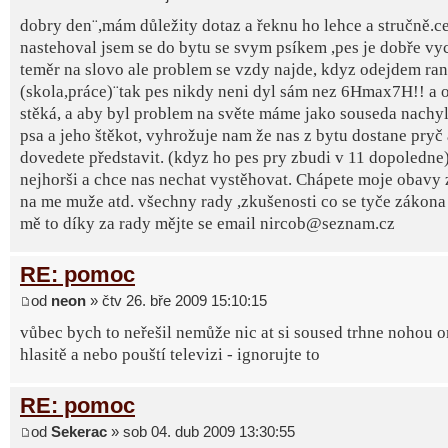
dobry den¨,mám důležity dotaz a řeknu ho lehce a stručně.ce
nastehoval jsem se do bytu se svym psíkem ,pes je dobře v
teměr na slovo ale problem se vzdy najde, kdyz odejdem ra
(skola,práce)¨tak pes nikdy neni dyl sám nez 6Hmax7H!! a 
stěká, a aby byl problem na světe máme jako souseda nachy
psa a jeho štěkot, vyhrožuje nam že nas z bytu dostane pryč a
dovedete představit. (kdyz ho pes pry zbudi v 11 dopoledne)
nejhorši a chce nas nechat vystěhovat. Chápete moje obavy
na me muže atd. všechny rady ,zkušenosti co se tyče zákona 
mě to díky za rady mějte se email nircob@seznam.cz
RE: pomoc
od
neon
» čtv 26. bře 2009 15:10:15
vůbec bych to neřešil nemůže nic at si soused trhne nohou o
hlasitě a nebo pouští televizi - ignorujte to
RE: pomoc
od
Sekerac
» sob 04. dub 2009 13:30:55