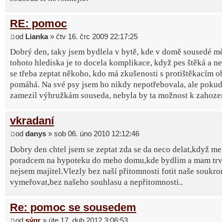
RE: pomoc
od
Lianka
» čtv 16. črc 2009 22:17:25
Dobrý den, taky jsem bydlela v bytě, kde v domě sousedé mě
tohoto hlediska je to docela komplikace, když pes štěká a n
se třeba zeptat někoho, kdo má zkušenosti s protištěkacím ob
pomáhá. Na své psy jsem ho nikdy nepotřebovala, ale pokud 
zamezil výhružkám souseda, nebyla by ta možnost k zahoze
vkradaní
od
danys
» sob 06. úno 2010 12:12:46
Dobry den chtel jsem se zeptat zda se da neco delat,když me
poradcem na hypoteku do meho domu,kde bydlim a mam trva
nejsem majitel.Vlezly bez naší přitomnosti fotit naše soukro
vymeřovat,bez našeho souhlasu a nepřitomnosti..
Re: pomoc se sousedem
od
sýgr
» úte 17. dub 2012 3:06:53