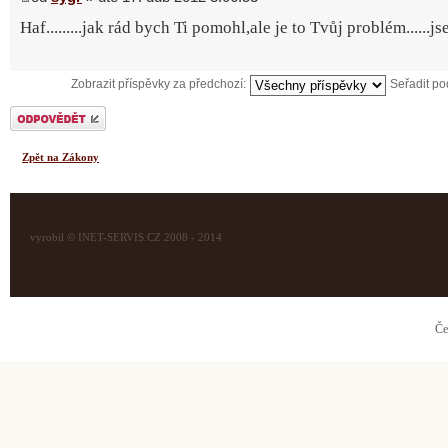
Haf.........jak rád bych Ti pomohl,ale je to Tvůj problém......j
Zobrazit příspěvky za předchozí:
Seřadit p
Odeslat odpověď
Zpět na Zákony
vyrobil © INET-SERVIS.CZ 2008 - 2014
Če