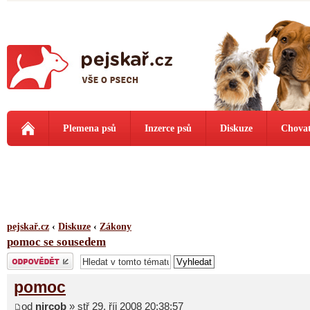
Plemena psů
Inzerce psů
Diskuze
Chovat
pejskař.cz
‹
Diskuze
‹
Zákony
pomoc se sousedem
Odeslat odpověď
pomoc
od
nircob
» stř 29. říj 2008 20:38:57