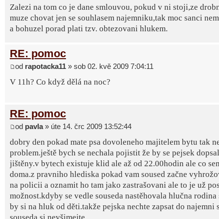
Zalezi na tom co je dane smlouvou, pokud v ni stoji,ze drob
muze chovat jen se souhlasem najemniku,tak moc sanci nema
a bohuzel porad plati tzv. obtezovani hlukem.
RE: pomoc
od
rapotacka11
» sob 02. kvě 2009 7:04:11
V 11h? Co když dělá na noc?
RE: pomoc
od
pavla
» úte 14. črc 2009 13:52:44
dobry den pokad mate psa dovoleneho majitelem bytu tak n
problem.ještě bych se nechala pojistit že by se pejsek dopsa
jištěny.v bytech existuje klid ale až od 22.00hodin ale co se
doma.z pravniho hlediska pokad vam soused začne vyhrožova
na policii a oznamit ho tam jako zastrašovani ale to je už po
možnost.kdyby se vedle souseda nastěhovala hlučna rodina 
by si na hluk od děti.takže pejska nechte zapsat do najemni
souseda si nevšimejte.