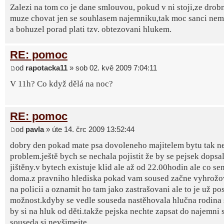
Zalezi na tom co je dane smlouvou, pokud v ni stoji,ze drob
muze chovat jen se souhlasem najemniku,tak moc sanci nema
a bohuzel porad plati tzv. obtezovani hlukem.
RE: pomoc
od
rapotacka11
» sob 02. kvě 2009 7:04:11
V 11h? Co když dělá na noc?
RE: pomoc
od
pavla
» úte 14. črc 2009 13:52:44
dobry den pokad mate psa dovoleneho majitelem bytu tak n
problem.ještě bych se nechala pojistit že by se pejsek dopsa
jištěny.v bytech existuje klid ale až od 22.00hodin ale co se
doma.z pravniho hlediska pokad vam soused začne vyhrožova
na policii a oznamit ho tam jako zastrašovani ale to je už po
možnost.kdyby se vedle souseda nastěhovala hlučna rodina 
by si na hluk od děti.takže pejska nechte zapsat do najemni
souseda si nevšimejte.