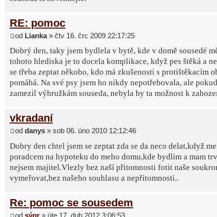
RE: pomoc
od
Lianka
» čtv 16. črc 2009 22:17:25
Dobrý den, taky jsem bydlela v bytě, kde v domě sousedé mě
tohoto hlediska je to docela komplikace, když pes štěká a n
se třeba zeptat někoho, kdo má zkušenosti s protištěkacím ob
pomáhá. Na své psy jsem ho nikdy nepotřebovala, ale pokud 
zamezil výhružkám souseda, nebyla by ta možnost k zahoze
vkradaní
od
danys
» sob 06. úno 2010 12:12:46
Dobry den chtel jsem se zeptat zda se da neco delat,když me
poradcem na hypoteku do meho domu,kde bydlim a mam trva
nejsem majitel.Vlezly bez naší přitomnosti fotit naše soukro
vymeřovat,bez našeho souhlasu a nepřitomnosti..
Re: pomoc se sousedem
od
sýgr
» úte 17. dub 2012 3:06:53