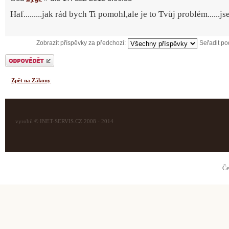
Haf.........jak rád bych Ti pomohl,ale je to Tvůj problém......j
Zobrazit příspěvky za předchozí:
Seřadit p
Odeslat odpověď
Zpět na Zákony
vyrobil © INET-SERVIS.CZ 2008 - 2014
Če