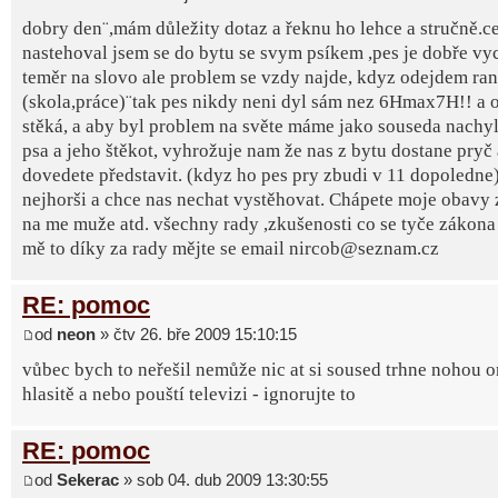
dobry den¨,mám důležity dotaz a řeknu ho lehce a stručně.ce
nastehoval jsem se do bytu se svym psíkem ,pes je dobře v
teměr na slovo ale problem se vzdy najde, kdyz odejdem ra
(skola,práce)¨tak pes nikdy neni dyl sám nez 6Hmax7H!! a 
stěká, a aby byl problem na světe máme jako souseda nachy
psa a jeho štěkot, vyhrožuje nam že nas z bytu dostane pryč a
dovedete představit. (kdyz ho pes pry zbudi v 11 dopoledne)
nejhorši a chce nas nechat vystěhovat. Chápete moje obavy
na me muže atd. všechny rady ,zkušenosti co se tyče zákona 
mě to díky za rady mějte se email nircob@seznam.cz
RE: pomoc
od
neon
» čtv 26. bře 2009 15:10:15
vůbec bych to neřešil nemůže nic at si soused trhne nohou o
hlasitě a nebo pouští televizi - ignorujte to
RE: pomoc
od
Sekerac
» sob 04. dub 2009 13:30:55