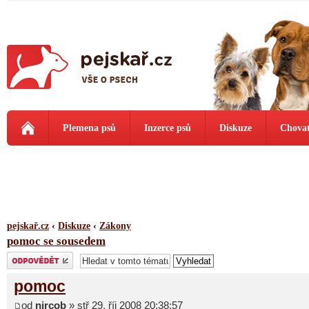
Plemena psů
Inzerce psů
Diskuze
Chovat
pejskař.cz
‹
Diskuze
‹
Zákony
pomoc se sousedem
Odeslat odpověď
pomoc
od
nircob
» stř 29. říj 2008 20:38:57