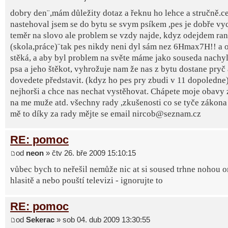
dobry den¨,mám důležity dotaz a řeknu ho lehce a stručně.ce
nastehoval jsem se do bytu se svym psíkem ,pes je dobře v
teměr na slovo ale problem se vzdy najde, kdyz odejdem ra
(skola,práce)¨tak pes nikdy neni dyl sám nez 6Hmax7H!! a 
stěká, a aby byl problem na světe máme jako souseda nachy
psa a jeho štěkot, vyhrožuje nam že nas z bytu dostane pryč a
dovedete představit. (kdyz ho pes pry zbudi v 11 dopoledne)
nejhorši a chce nas nechat vystěhovat. Chápete moje obavy
na me muže atd. všechny rady ,zkušenosti co se tyče zákona 
mě to díky za rady mějte se email nircob@seznam.cz
RE: pomoc
od
neon
» čtv 26. bře 2009 15:10:15
vůbec bych to neřešil nemůže nic at si soused trhne nohou o
hlasitě a nebo pouští televizi - ignorujte to
RE: pomoc
od
Sekerac
» sob 04. dub 2009 13:30:55