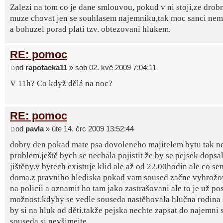
Zalezi na tom co je dane smlouvou, pokud v ni stoji,ze drob
muze chovat jen se souhlasem najemniku,tak moc sanci nema
a bohuzel porad plati tzv. obtezovani hlukem.
RE: pomoc
od
rapotacka11
» sob 02. kvě 2009 7:04:11
V 11h? Co když dělá na noc?
RE: pomoc
od
pavla
» úte 14. črc 2009 13:52:44
dobry den pokad mate psa dovoleneho majitelem bytu tak n
problem.ještě bych se nechala pojistit že by se pejsek dopsa
jištěny.v bytech existuje klid ale až od 22.00hodin ale co se
doma.z pravniho hlediska pokad vam soused začne vyhrožova
na policii a oznamit ho tam jako zastrašovani ale to je už po
možnost.kdyby se vedle souseda nastěhovala hlučna rodina 
by si na hluk od děti.takže pejska nechte zapsat do najemni
souseda si nevšimejte.