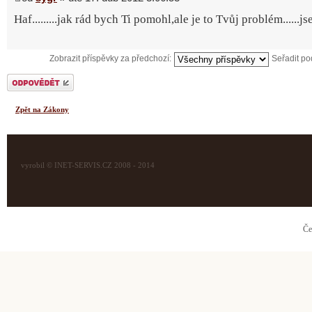
Haf.........jak rád bych Ti pomohl,ale je to Tvůj problém......j
Zobrazit příspěvky za předchozí:
Seřadit p
Odeslat odpověď
Zpět na Zákony
vyrobil © INET-SERVIS.CZ 2008 - 2014
Če