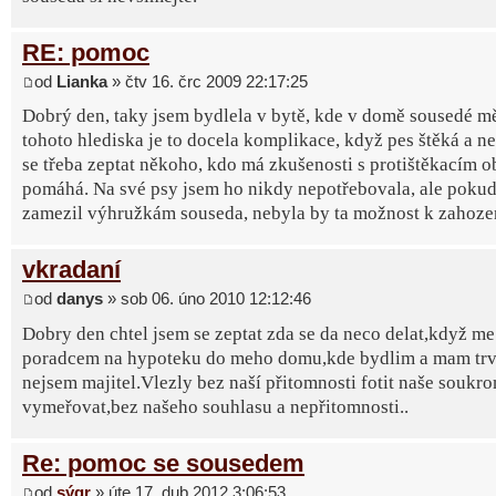
RE: pomoc
od
Lianka
» čtv 16. črc 2009 22:17:25
Dobrý den, taky jsem bydlela v bytě, kde v domě sousedé mě
tohoto hlediska je to docela komplikace, když pes štěká a n
se třeba zeptat někoho, kdo má zkušenosti s protištěkacím ob
pomáhá. Na své psy jsem ho nikdy nepotřebovala, ale pokud 
zamezil výhružkám souseda, nebyla by ta možnost k zahoze
vkradaní
od
danys
» sob 06. úno 2010 12:12:46
Dobry den chtel jsem se zeptat zda se da neco delat,když me
poradcem na hypoteku do meho domu,kde bydlim a mam trva
nejsem majitel.Vlezly bez naší přitomnosti fotit naše soukro
vymeřovat,bez našeho souhlasu a nepřitomnosti..
Re: pomoc se sousedem
od
sýgr
» úte 17. dub 2012 3:06:53