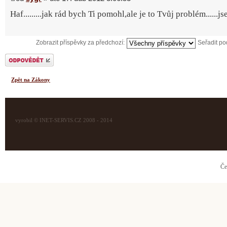
Haf.........jak rád bych Ti pomohl,ale je to Tvůj problém......j
Zobrazit příspěvky za předchozí:
Seřadit p
Odeslat odpověď
Zpět na Zákony
vyrobil © INET-SERVIS.CZ 2008 - 2014
Če