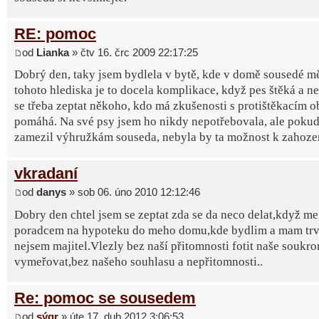
RE: pomoc
od
Lianka
» čtv 16. črc 2009 22:17:25
Dobrý den, taky jsem bydlela v bytě, kde v domě sousedé mě
tohoto hlediska je to docela komplikace, když pes štěká a n
se třeba zeptat někoho, kdo má zkušenosti s protištěkacím ob
pomáhá. Na své psy jsem ho nikdy nepotřebovala, ale pokud 
zamezil výhružkám souseda, nebyla by ta možnost k zahoze
vkradaní
od
danys
» sob 06. úno 2010 12:12:46
Dobry den chtel jsem se zeptat zda se da neco delat,když me
poradcem na hypoteku do meho domu,kde bydlim a mam trva
nejsem majitel.Vlezly bez naší přitomnosti fotit naše soukro
vymeřovat,bez našeho souhlasu a nepřitomnosti..
Re: pomoc se sousedem
od
sýgr
» úte 17. dub 2012 3:06:53