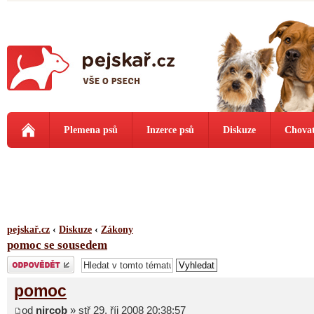
Plemena psů
Inzerce psů
Diskuze
Chovat
pejskař.cz
‹
Diskuze
‹
Zákony
pomoc se sousedem
Odeslat odpověď
pomoc
od
nircob
» stř 29. říj 2008 20:38:57