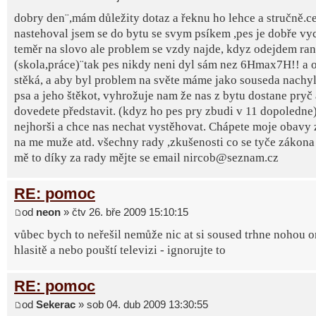
dobry den¨,mám důležity dotaz a řeknu ho lehce a stručně.ce
nastehoval jsem se do bytu se svym psíkem ,pes je dobře v
teměr na slovo ale problem se vzdy najde, kdyz odejdem ra
(skola,práce)¨tak pes nikdy neni dyl sám nez 6Hmax7H!! a 
stěká, a aby byl problem na světe máme jako souseda nachy
psa a jeho štěkot, vyhrožuje nam že nas z bytu dostane pryč a
dovedete představit. (kdyz ho pes pry zbudi v 11 dopoledne)
nejhorši a chce nas nechat vystěhovat. Chápete moje obavy
na me muže atd. všechny rady ,zkušenosti co se tyče zákona 
mě to díky za rady mějte se email nircob@seznam.cz
RE: pomoc
od
neon
» čtv 26. bře 2009 15:10:15
vůbec bych to neřešil nemůže nic at si soused trhne nohou o
hlasitě a nebo pouští televizi - ignorujte to
RE: pomoc
od
Sekerac
» sob 04. dub 2009 13:30:55