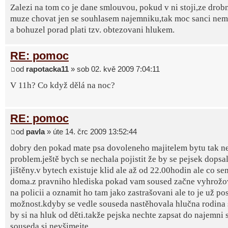
Zalezi na tom co je dane smlouvou, pokud v ni stoji,ze drob
muze chovat jen se souhlasem najemniku,tak moc sanci nema
a bohuzel porad plati tzv. obtezovani hlukem.
RE: pomoc
od
rapotacka11
» sob 02. kvě 2009 7:04:11
V 11h? Co když dělá na noc?
RE: pomoc
od
pavla
» úte 14. črc 2009 13:52:44
dobry den pokad mate psa dovoleneho majitelem bytu tak n
problem.ještě bych se nechala pojistit že by se pejsek dopsa
jištěny.v bytech existuje klid ale až od 22.00hodin ale co se
doma.z pravniho hlediska pokad vam soused začne vyhrožova
na policii a oznamit ho tam jako zastrašovani ale to je už po
možnost.kdyby se vedle souseda nastěhovala hlučna rodina 
by si na hluk od děti.takže pejska nechte zapsat do najemni
souseda si nevšimejte.