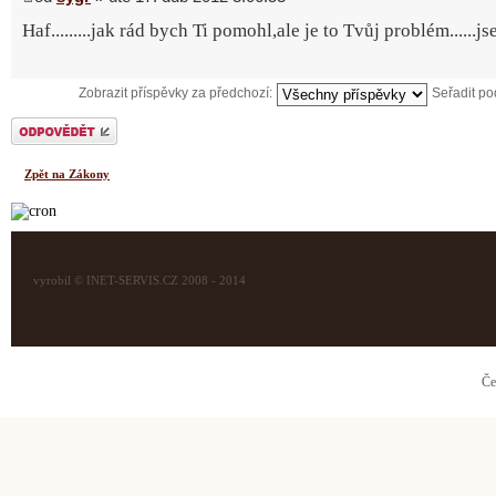
Haf.........jak rád bych Ti pomohl,ale je to Tvůj problém......j
Zobrazit příspěvky za předchozí:
Seřadit p
Odeslat odpověď
Zpět na Zákony
vyrobil © INET-SERVIS.CZ 2008 - 2014
Če