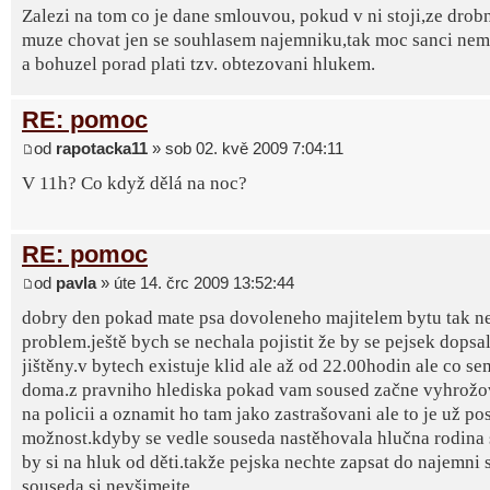
Zalezi na tom co je dane smlouvou, pokud v ni stoji,ze drob
muze chovat jen se souhlasem najemniku,tak moc sanci nema
a bohuzel porad plati tzv. obtezovani hlukem.
RE: pomoc
od
rapotacka11
» sob 02. kvě 2009 7:04:11
V 11h? Co když dělá na noc?
RE: pomoc
od
pavla
» úte 14. črc 2009 13:52:44
dobry den pokad mate psa dovoleneho majitelem bytu tak n
problem.ještě bych se nechala pojistit že by se pejsek dopsa
jištěny.v bytech existuje klid ale až od 22.00hodin ale co se
doma.z pravniho hlediska pokad vam soused začne vyhrožova
na policii a oznamit ho tam jako zastrašovani ale to je už po
možnost.kdyby se vedle souseda nastěhovala hlučna rodina 
by si na hluk od děti.takže pejska nechte zapsat do najemni
souseda si nevšimejte.