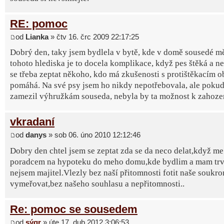
RE: pomoc
od
Lianka
» čtv 16. črc 2009 22:17:25
Dobrý den, taky jsem bydlela v bytě, kde v domě sousedé mě
tohoto hlediska je to docela komplikace, když pes štěká a n
se třeba zeptat někoho, kdo má zkušenosti s protištěkacím ob
pomáhá. Na své psy jsem ho nikdy nepotřebovala, ale pokud 
zamezil výhružkám souseda, nebyla by ta možnost k zahoze
vkradaní
od
danys
» sob 06. úno 2010 12:12:46
Dobry den chtel jsem se zeptat zda se da neco delat,když me
poradcem na hypoteku do meho domu,kde bydlim a mam trva
nejsem majitel.Vlezly bez naší přitomnosti fotit naše soukro
vymeřovat,bez našeho souhlasu a nepřitomnosti..
Re: pomoc se sousedem
od
sýgr
» úte 17. dub 2012 3:06:53