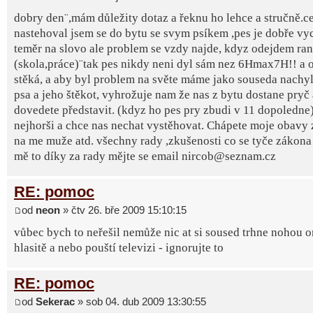
dobry den¨,mám důležity dotaz a řeknu ho lehce a stručně.ce
nastehoval jsem se do bytu se svym psíkem ,pes je dobře v
teměr na slovo ale problem se vzdy najde, kdyz odejdem ra
(skola,práce)¨tak pes nikdy neni dyl sám nez 6Hmax7H!! a 
stěká, a aby byl problem na světe máme jako souseda nachy
psa a jeho štěkot, vyhrožuje nam že nas z bytu dostane pryč a
dovedete představit. (kdyz ho pes pry zbudi v 11 dopoledne)
nejhorši a chce nas nechat vystěhovat. Chápete moje obavy
na me muže atd. všechny rady ,zkušenosti co se tyče zákona 
mě to díky za rady mějte se email nircob@seznam.cz
RE: pomoc
od
neon
» čtv 26. bře 2009 15:10:15
vůbec bych to neřešil nemůže nic at si soused trhne nohou o
hlasitě a nebo pouští televizi - ignorujte to
RE: pomoc
od
Sekerac
» sob 04. dub 2009 13:30:55