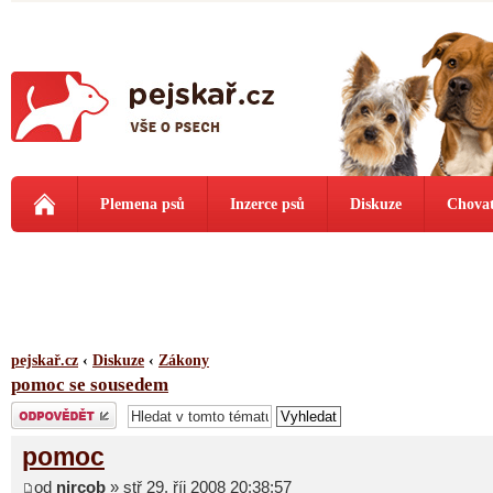
Plemena psů
Inzerce psů
Diskuze
Chovat
pejskař.cz
‹
Diskuze
‹
Zákony
pomoc se sousedem
Odeslat odpověď
pomoc
od
nircob
» stř 29. říj 2008 20:38:57