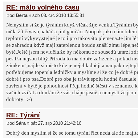
RE: málo volného času
od
Berta
» sob 03. črc 2010 13:55:31
Nemyslím si že je týráním když vlčák žije venku.Týráním b
měla žít čivava,naháč a jiní gaučáci.Naopak jako nám lidem
teplotní výkyvy,stejné je to i pro takováto plemena.Je jim 
se zahradou,když mají zateplenou boudu,snáší zimu lépe,ne
bytě.Ještě jsem neviděla,že by někomu ze sousedů umrzl zd
pes.Psi nejsou blbý.Příroda to má dobře zařízené a pokud n
zámkem",najde si místo kde je nejchladněji a naopak nejtepl
potřebujeme topení a ledničky a myslíme si že co je dobré p
dobré i pro psa.Dobré pro oba je trávit spolu hodně času,ale 
zavřeni v bytě je pohodlnost.Přeji hodně štěstí v seznamce 
vašich zvířat a doufám že vás chápe jasně a nemyslí že jsou
dobroty" :-)
RE: Týrání
od
Sára
» pát 27. srp 2010 21:42:16
Dobrý den myslím si že se tomu týrání říct nedá,ale že majit