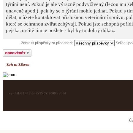
týrání není. Pokud je ale výrazně podvyživený (lezou mu žeb
unaveně apod.), pak by se o týrání mohlo jednat. Pokud s tí
dělat, můžete kontaktovat příslušnou veterinární správu, pol
které se ochranou zvířat zabývají. Pokud jste schopná pořídit
pejska, určitě jim je pošlete - byl by to dobrý důkaz.
Zobrazit příspěvky za předchozí:
Seřadit p
Odeslat odpověď
Zpět na Zákony
vyrobil © INET-SERVIS.CZ 2008 - 2014
Če