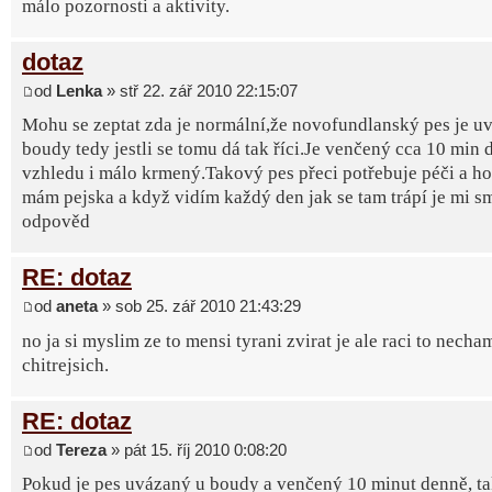
málo pozornosti a aktivity.
dotaz
od
Lenka
» stř 22. zář 2010 22:15:07
Mohu se zeptat zda je normální,že novofundlanský pes je u
boudy tedy jestli se tomu dá tak říci.Je venčený cca 10 min 
vzhledu i málo krmený.Takový pes přeci potřebuje péči a h
mám pejska a když vidím každý den jak se tam trápí je mi s
odpověd
RE: dotaz
od
aneta
» sob 25. zář 2010 21:43:29
no ja si myslim ze to mensi tyrani zvirat je ale raci to necha
chitrejsich.
RE: dotaz
od
Tereza
» pát 15. říj 2010 0:08:20
Pokud je pes uvázaný u boudy a venčený 10 minut denně, ta