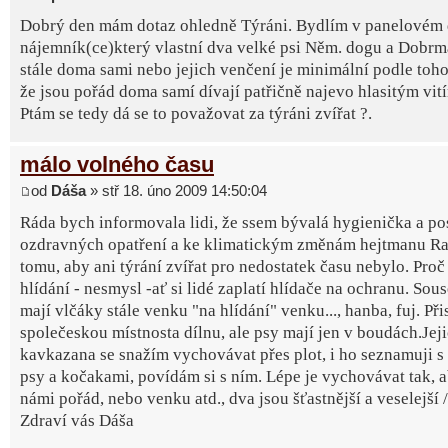
Dobrý den mám dotaz ohledně Týráni. Bydlím v panelovém 
nájemník(ce)který vlastní dva velké psi Něm. dogu a Dobrma
stále doma sami nebo jejich venčení je minimální podle toho
že jsou pořád doma samí dívají patřičně najevo hlasitým vit
Ptám se tedy dá se to považovat za týráni zvířat ?.
málo volného času
od
Dáša
» stř 18. úno 2009 14:50:04
Ráda bych informovala lidi, že ssem bývalá hygienička a po
ozdravných opatření a ke klimatickým změnám hejtmanu Rath
tomu, aby ani týrání zvířat pro nedostatek času nebylo. Proč
hlídání - nesmysl -ať si lidé zaplatí hlídače na ochranu. Sou
mají vlčáky stále venku "na hlídání" venku..., hanba, fuj. Při
společeskou místnosta dílnu, ale psy mají jen v boudách.Je
kavkazana se snažím vychovávat přes plot, i ho seznamuji s
psy a kočakami, povídám si s ním. Lépe je vychovávat tak, a
námi pořád, nebo venku atd., dva jsou šťastnější a veselejší /h
Zdraví vás Dáša