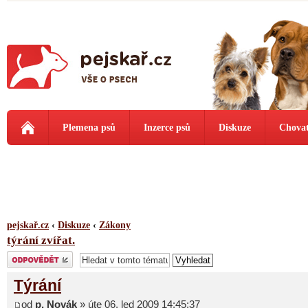
Plemena psů
Inzerce psů
Diskuze
Chovat
pejskař.cz
‹
Diskuze
‹
Zákony
týrání zvířat.
Odeslat odpověď
Týrání
od
p. Novák
» úte 06. led 2009 14:45:37