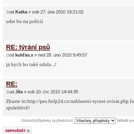
od
Katka
» sob 27. úno 2010 19:21:02
udat ho na policii
RE: týrání psů
od
kulďas.x
» ned 28. úno 2010 9:49:57
já bych ho také udala ..!
RE:
od
Jíta
» sob 10. črc 2010 14:44:35
Zkuste to:http://pes.help24.cz/nahlaseni-tyrani-zvirat.php f
spolehlivě!
Zobrazit příspěvky za předchozí:
Seřadit p
Odeslat odpověď