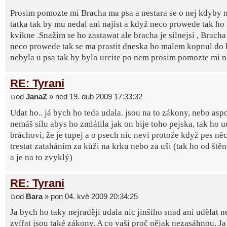
Prosim pomozte mi Bracha ma psa a nestara se o nej kdyby 
tatka tak by mu nedal ani najist a když neco prowede tak ho 
kvikne .Snažim se ho zastawat ale bracha je silnejsi , Bracha
neco prowede tak se ma prastit dneska ho malem kopnul do
nebyla u psa tak by bylo urcite po nem prosim pomozte mi n
RE: Tyrani
od
JanaZ
» ned 19. dub 2009 17:33:32
Udat ho.. já bych ho teda udala. jsou na to zákony, nebo as
nemáš sílu abys ho zmlátila jak on bije toho pejska, tak ho u
bráchovi, že je tupej a o psech nic neví protože když pes ně
trestat zataháním za kůži na krku nebo za uši (tak ho od štěn
a je na to zvyklý)
RE: Tyrani
od
Bara
» pon 04. kvě 2009 20:34:25
Ja bych ho taky nejraději udala nic jinšího snad ani udělat 
zvířat jsou také zákony. A co vaši proč nějak nezasáhnou. Ja