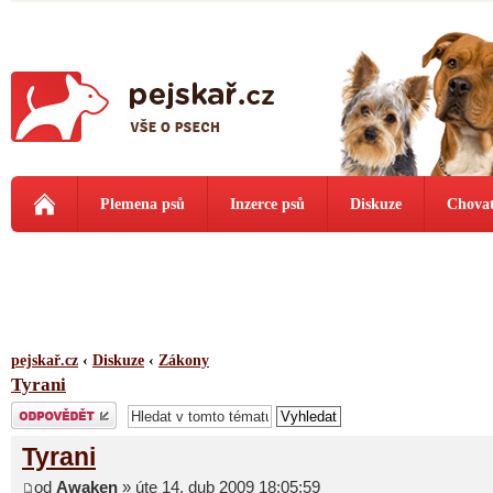
Plemena psů
Inzerce psů
Diskuze
Chovat
pejskař.cz
‹
Diskuze
‹
Zákony
Tyrani
Odeslat odpověď
Tyrani
od
Awaken
» úte 14. dub 2009 18:05:59