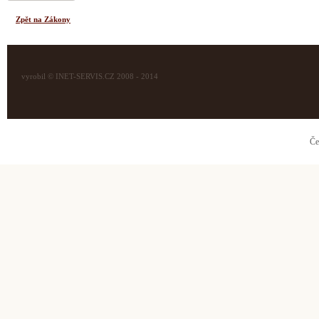
Zpět na Zákony
vyrobil © INET-SERVIS.CZ 2008 - 2014
Če