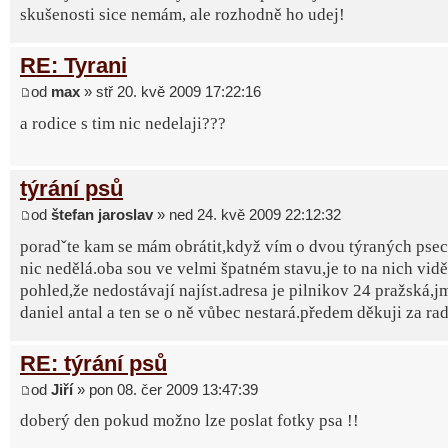
skušenosti sice nemám, ale rozhodně ho udej!
RE: Tyrani
od
max
» stř 20. kvě 2009 17:22:16
a rodice s tim nic nedelaji???
týrání psů
od
štefan jaroslav
» ned 24. kvě 2009 22:12:32
poradˇte kam se mám obrátit,když vím o dvou týraných psec
nic nedělá.oba sou ve velmi špatném stavu,je to na nich vidě
pohled,že nedostávají najíst.adresa je pilnikov 24 pražská,j
daniel antal a ten se o ně vůbec nestará.předem děkuji za rad
RE: týrání psů
od
Jiří
» pon 08. čer 2009 13:47:39
doberý den pokud možno lze poslat fotky psa !!